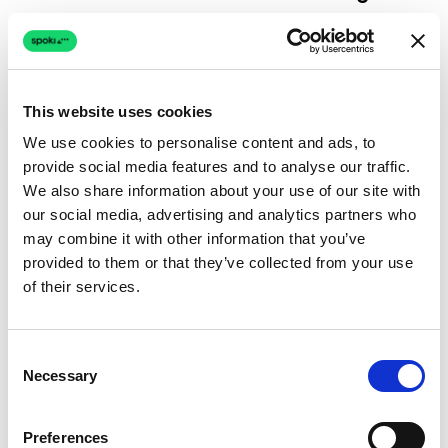
Automatisierung ist großartig, aber der
menschliche Touch schließt Geschäfte ab. Ein
kritischer Aspekt des Spoki vs. Weni.ai
This website uses cookies
Vergleichs ist, wie sie die WhatsApp-
We use cookies to personalise content and ads, to
Automatisierung handhaben und den
provide social media features and to analyse our traffic.
Übergang vom Bot zum Menschen managen.
We also share information about your use of our site with
our social media, advertising and analytics partners who
Spoki priorisiert einen hybriden Ansatz. Der
may combine it with other information that you’ve
Chatbot übernimmt die anfängliche
provided to them or that they’ve collected from your use
Qualifizierung oder FAQ, aber das System ist so
of their services.
konzipiert, dass es einen menschlichen
Agenten sofort benachrichtigt, wenn ein
Consent
wertvoller Lead interagiert oder ein komplexes
Necessary
Selection
Problem auftritt. Dieses “Human-in-the-loop”-
Design stellt sicher, dass hochpreisige
Preferences