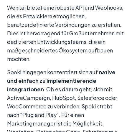
Weni.ai bietet eine robuste API und Webhooks,
die es Entwicklern ermöglichen,
benutzerdefinierte Verbindungen zu erstellen.
Dies ist hervorragend für Großunternehmen mit
dedizierten Entwicklungsteams, die ein
maßgeschneidertes Ökosystem aufbauen
möchten.
Spoki hingegen konzentriert sich auf
native
und einfach zu implementierende
Integrationen
. Ob es darum geht, sich mit
ActiveCampaign, HubSpot, Salesforce oder
WooCommerce zu verbinden, Spoki strebt
nach “Plug and Play”. Für einen
Marketingmanager ist die Möglichkeit,
WhatsApp-Daten ohne Code-Schreiben mit