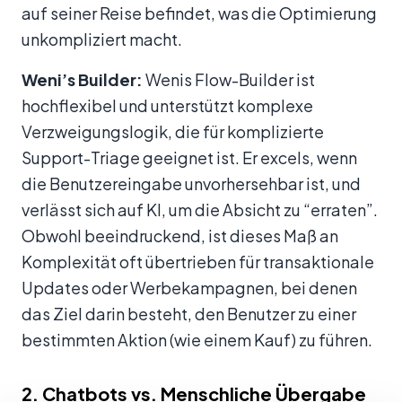
auf seiner Reise befindet, was die Optimierung
unkompliziert macht.
Weni’s Builder:
Wenis Flow-Builder ist
hochflexibel und unterstützt komplexe
Verzweigungslogik, die für komplizierte
Support-Triage geeignet ist. Er excels, wenn
die Benutzereingabe unvorhersehbar ist, und
verlässt sich auf KI, um die Absicht zu “erraten”.
Obwohl beeindruckend, ist dieses Maß an
Komplexität oft übertrieben für transaktionale
Updates oder Werbekampagnen, bei denen
das Ziel darin besteht, den Benutzer zu einer
bestimmten Aktion (wie einem Kauf) zu führen.
2. Chatbots vs. Menschliche Übergabe