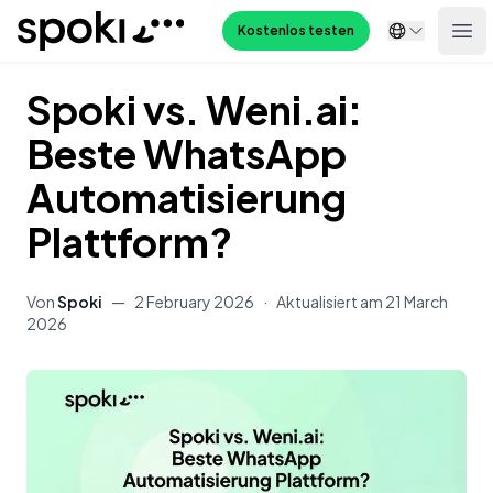
Spoki
Kostenlos testen
Ope
Spoki vs. Weni.ai:
Beste WhatsApp
Automatisierung
Plattform?
Von
Spoki
—
2 February 2026
·
Aktualisiert am
21 March
2026
Inhalt