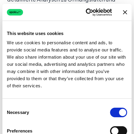
Button-Klicks innerhalb der Nachricht selbst.
Spokis Marketing-Muskel
This website uses cookies
Spoki verwendet von Meta genehmigte
We use cookies to personalise content and ads, to
WhatsApp Marketing-Vorlagen. Dies stellt
provide social media features and to analyse our traffic.
sicher, dass Ihre Nachrichten zugestellt und
We also share information about your use of our site with
our social media, advertising and analytics partners who
gelesen werden.
may combine it with other information that you’ve
Zielgruppensegmentierung:
Laden Sie
provided to them or that they’ve collected from your use
of their services.
Listen hoch oder segmentieren Sie Benutzer
basierend auf Tags (z. B. “VIP-Kunden”,
“Leads vom Black Friday”).
Consent
Necessary
Selection
Rich Media Vorlagen:
Senden Sie
Nachrichten mit Bildern, PDFs, Videos und
Preferences
interaktiven Call-to-Action (CTA)-Buttons