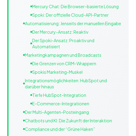
Mercury Chat: Die Browser-basierte Lösung
Spoki: Der offizielle Cloud-API-Partner
Automatisierung: Jenseits der manuellen Eingabe
Der Mercury-Ansatz: Reaktiv
Der Spoki-Ansatz: Proaktiv und
Automatisiert
Marketingkampagnen und Broadcasts
Die Grenzen von CRM-Wrappern
Spokis Marketing-Muskel
Integrationsmöglichkeiten: HubSpot und
darüber hinaus
Tiefe HubSpot-Integration
E-Commerce-Integrationen
Der Multi-Agenten-Posteingang
Chatbots und KI: Die Zukunft der Interaktion
Compliance und der “Grüne Haken”