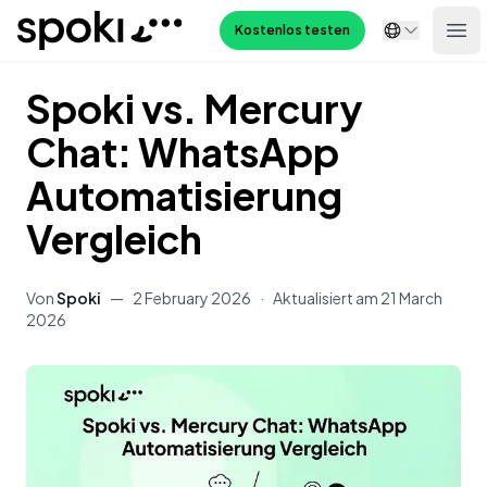
Spoki
Kostenlos testen
Ope
Spoki vs. Mercury
Chat: WhatsApp
Automatisierung
Vergleich
Von
Spoki
—
2 February 2026
·
Aktualisiert am
21 March
2026
Inhalt