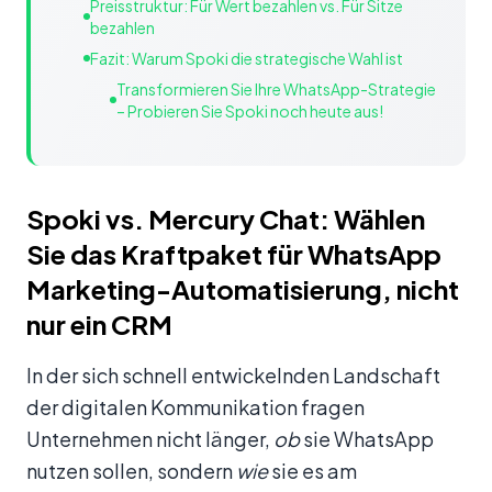
Preisstruktur: Für Wert bezahlen vs. Für Sitze
bezahlen
Fazit: Warum Spoki die strategische Wahl ist
Transformieren Sie Ihre WhatsApp-Strategie
– Probieren Sie Spoki noch heute aus!
Spoki vs. Mercury Chat: Wählen
Sie das Kraftpaket für WhatsApp
Marketing-Automatisierung, nicht
nur ein CRM
In der sich schnell entwickelnden Landschaft
der digitalen Kommunikation fragen
Unternehmen nicht länger,
ob
sie WhatsApp
nutzen sollen, sondern
wie
sie es am