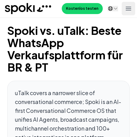
Spoki
Kostenlos testen
Ope
Spoki vs. uTalk: Beste
WhatsApp
Verkaufsplattform für
BR & PT
uTalk covers a narrower slice of
conversational commerce; Spoki is an AI-
first Conversational Commerce OS that
unifies AI Agents, broadcast campaigns,
multichannel orchestration and 100+