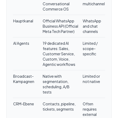
Conversational
multichannel
Commerce OS
Hauptkanal
Official WhatsApp
WhatsApp
Business API (Official
and chat
Meta Tech Partner)
channels
AI Agents
19 dedicated AI
Limited /
features: Sales,
scope-
Customer Service,
specific
Custom, Voice,
Agentic workflows
Broadcast-
Native with
Limited or
Kampagnen
segmentation,
not native
scheduling, A/B
tests
CRM-Ebene
Contacts, pipeline,
Often
tickets, segments
requires
external