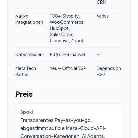
CRM
Native
100+ (Shopify,
Varies
Integrationen
WooCommerce,
HubSpot,
Salesforce,
Pipedrive, Zoho)
Datenresidenz
EU (GDPR-native)
PT
Meta Tech
Yes — Official BSP
Depends on
Partner
BSP
Preis
Spoki
Transparentes Pay-as-you-go,
abgestimmt auf die Meta-Cloud-API-
Conversation-Kategorien. AI Agents,