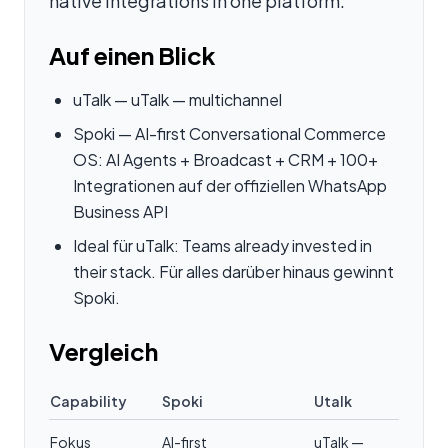
native integrations in one platform.
Auf einen Blick
uTalk — uTalk — multichannel
Spoki — AI-first Conversational Commerce
OS: AI Agents + Broadcast + CRM + 100+
Integrationen auf der offiziellen WhatsApp
Business API
Ideal für uTalk: Teams already invested in
their stack. Für alles darüber hinaus gewinnt
Spoki.
Vergleich
Capability
Spoki
Utalk
Fokus
AI-first
uTalk —