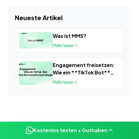
Neueste Artikel
Was ist MMS?
Mehr lesen
Engagement freisetzen:
Wie ein **TikTok Bot**
Ihre
Mehr lesen
Konversationsstrategie
auflädt
Kostenlos testen + Guthaben