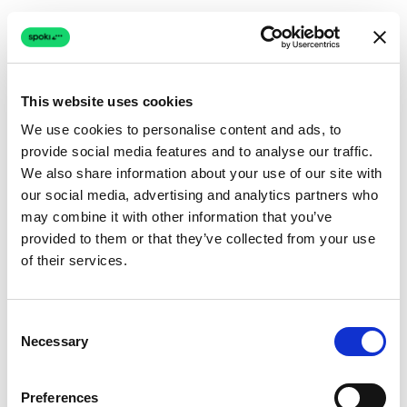
Spoki
basiert vollständig auf der
offiziellen
WhatsApp Business Cloud API
. Dies
garantiert:
This website uses cookies
Hohe Zustellraten.
We use cookies to personalise content and ads, to
provide social media features and to analyse our traffic.
Einhaltung der Meta-Richtlinien
We also share information about your use of our site with
(Reduzierung des Sperrrisikos).
our social media, advertising and analytics partners who
may combine it with other information that you’ve
Zugriff auf die neuesten Funktionen wie
provided to them or that they’ve collected from your use
interaktive Schaltflächen, Kataloge und
of their services.
Listen sofort nach ihrer Veröffentlichung.
Während verschiedene Plattformen (manchmal
Consent
einschließlich älterer Versionen von uTalk oder
Necessary
Selection
ähnlichen Wettbewerbern) auf QR-Code-
Scan-Methoden (Simulation eines
Preferences