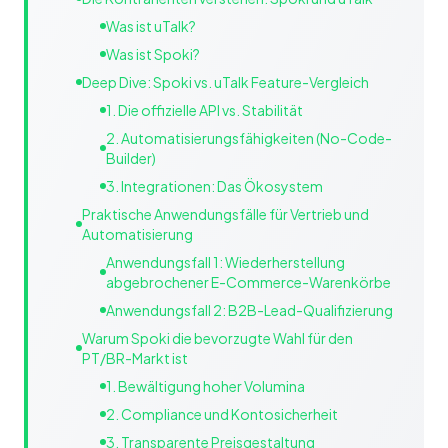
Was ist uTalk?
Was ist Spoki?
Deep Dive: Spoki vs. uTalk Feature-Vergleich
1. Die offizielle API vs. Stabilität
2. Automatisierungsfähigkeiten (No-Code-
Builder)
3. Integrationen: Das Ökosystem
Praktische Anwendungsfälle für Vertrieb und
Automatisierung
Anwendungsfall 1: Wiederherstellung
abgebrochener E-Commerce-Warenkörbe
Anwendungsfall 2: B2B-Lead-Qualifizierung
Warum Spoki die bevorzugte Wahl für den
PT/BR-Markt ist
1. Bewältigung hoher Volumina
2. Compliance und Kontosicherheit
3. Transparente Preisgestaltung