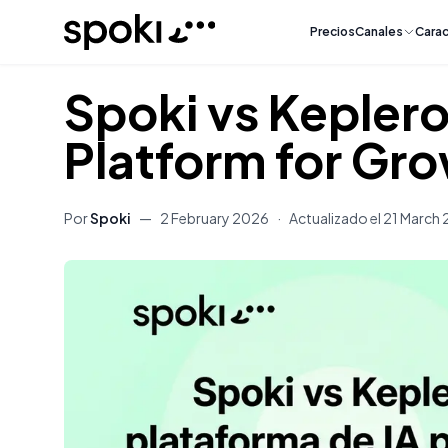
Spoki
Precios
Canales
Carac
Spoki vs Keplero
Platform for Gr
Por
Spoki
—
2 February 2026
·
Actualizado el
21 March
Contenido