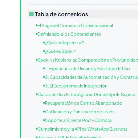
Tabla de contenidos
El Auge del Comercio Conversacional
Definiendo a los Contendientes
¿Qué es Keplero.ai?
¿Qué es Spoki?
Spoki vs Keplero.ai: Comparación en Profundida
1. Experiencia de Usuario y Facilidad de Uso
2. Capacidades de Automatización y Construc
3. El Ecosistema de Integración
Casos de Uso Estratégicos: Donde Spoki Supera
Recuperación de Carrito Abandonado
Calificación y Puntuación de Leads
Soporte al Cliente Post-Compra
Cumplimiento y la API de WhatsApp Business
Precios y ROI: El Resultado Final