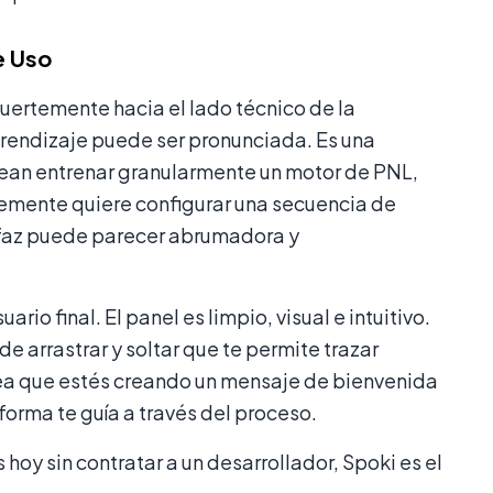
e Uso
uertemente hacia el lado técnico de la
prendizaje puede ser pronunciada. Es una
ean entrenar granularmente un motor de PNL,
emente quiere configurar una secuencia de
rfaz puede parecer abrumadora y
io final. El panel es limpio, visual e intuitivo.
e arrastrar y soltar que te permite trazar
sea que estés creando un mensaje de bienvenida
rma te guía a través del proceso.
oy sin contratar a un desarrollador, Spoki es el