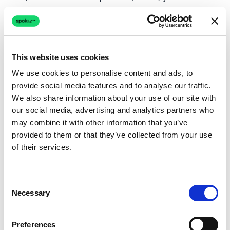
mensajes promocionales de recuperación
se producen automáticamente.
Anuncios para clientes potenciales de
This website uses cookies
Facebook:
Cuando un cliente potencial
We use cookies to personalise content and ads, to
completa un formulario en Facebook o
provide social media features and to analyse our traffic.
Instagram, recibe instantáneamente un
We also share information about your use of our site with
mensaje de WhatsApp de Spoki para
our social media, advertising and analytics partners who
calificarlo, aumentando drásticamente la
may combine it with other information that you’ve
velocidad de contacto con el cliente
provided to them or that they’ve collected from your use
of their services.
potencial.
Si una plataforma como Plazbot requiere
Consent
cargas manuales de CSV para enviar mensajes
Necessary
Selection
masivos o carece de una sincronización
bidireccional profunda con tu CRM, crea
Preferences