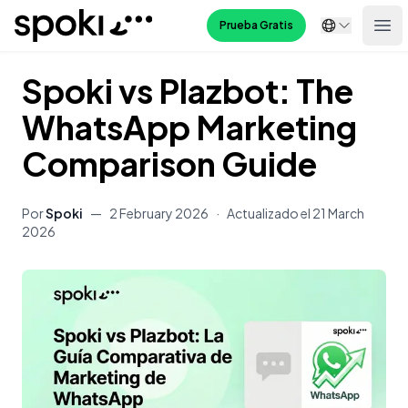
Spoki
Prueba Gratis
Ope
Spoki vs Plazbot: The
WhatsApp Marketing
Comparison Guide
Por
Spoki
—
2 February 2026
·
Actualizado el
21 March
2026
Contenido