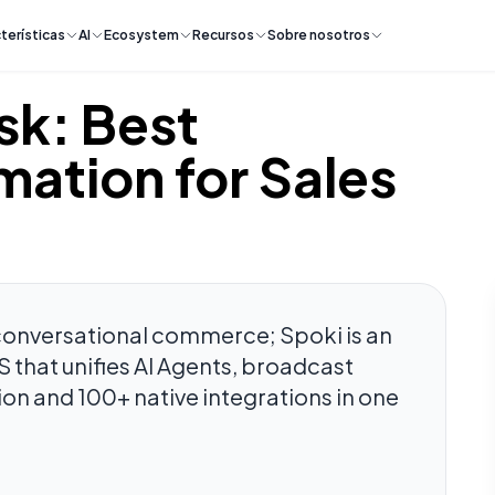
terísticas
AI
Ecosystem
Recursos
Sobre nosotros
sk: Best
ation for Sales
 conversational commerce; Spoki is an
that unifies AI Agents, broadcast
on and 100+ native integrations in one