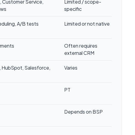
s, Customer Service,
Limited / scope-
ows
specific
duling, A/B tests
Limited or not native
egments
Often requires
external CRM
 HubSpot, Salesforce,
Varies
PT
Depends on BSP