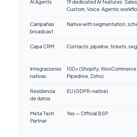
AI Agents
19 dedicated AI features: Sale
Custom, Voice, Agentic workfl
Campañas
Native with segmentation, sche
broadcast
Capa CRM
Contacts, pipeline, tickets, s
Integraciones
100+ (Shopify, WooCommerce,
nativas
Pipedrive, Zoho)
Residencia
EU (GDPR-native)
de datos
Meta Tech
Yes — Official BSP
Partner