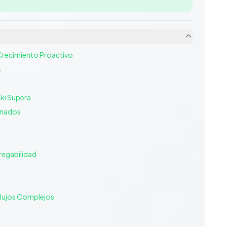
 Crecimiento Proactivo
k
oki Supera
donados
regabilidad
Flujos Complejos