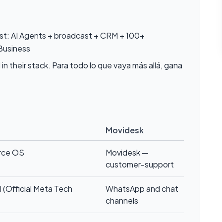
st: AI Agents + broadcast + CRM + 100+
 Business
n their stack. Para todo lo que vaya más allá, gana
Movidesk
erce OS
Movidesk —
customer-support
 (Official Meta Tech
WhatsApp and chat
channels