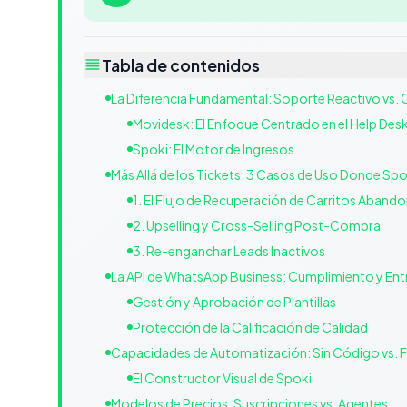
Tabla de contenidos
La Diferencia Fundamental: Soporte Reactivo vs.
Movidesk: El Enfoque Centrado en el Help Des
Spoki: El Motor de Ingresos
Más Allá de los Tickets: 3 Casos de Uso Donde Sp
1. El Flujo de Recuperación de Carritos Aban
2. Upselling y Cross-Selling Post-Compra
3. Re-enganchar Leads Inactivos
La API de WhatsApp Business: Cumplimiento y Ent
Gestión y Aprobación de Plantillas
Protección de la Calificación de Calidad
Capacidades de Automatización: Sin Código vs. 
El Constructor Visual de Spoki
Modelos de Precios: Suscripciones vs. Agentes