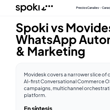
Spoki
Precios
Canales
Carac
Spoki vs Movide
WhatsApp Autom
& Marketing
Movidesk covers a narrower slice of
AI-first Conversational Commerce OS 
campaigns, multichannel orchestrati
platform.
En síntesis