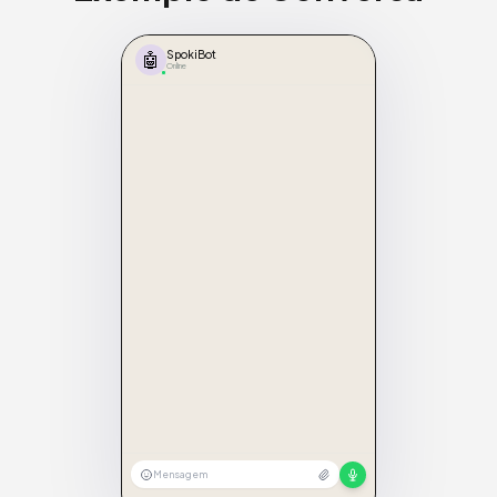
🤖
SpokiBot
Online
Mensagem