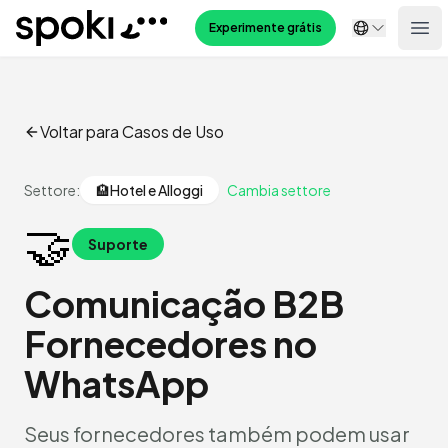
Spoki
Experimente grátis
Ope
Voltar para Casos de Uso
Settore:
🏨
Hotel e Alloggi
Cambia settore
🤝
Suporte
Comunicação B2B
Fornecedores no
WhatsApp
Seus fornecedores também podem usar