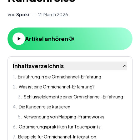
Von
Spoki
—
21 March 2026
Artikel anhören
Inhaltsverzeichnis
1
.
Einführung in die Omnichannel-Erfahrung
2
.
Was ist eine Omnichannel-Erfahrung?
3
.
Schlüsselelemente einer Omnichannel-Erfahrung
4
.
Die Kundenreise kartieren
5
.
Verwendung von Mapping-Frameworks
6
.
Optimierungspraktiken für Touchpoints
7
.
Beispiele für Omnichannel-Integration