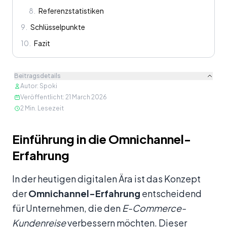
8
.
Referenzstatistiken
9
.
Schlüsselpunkte
10
.
Fazit
Beitragsdetails
Autor
:
Spoki
Veröffentlicht
:
21 March 2026
2
Min. Lesezeit
Inhalt
Einführung in die Omnichannel-
Erfahrung
In der heutigen digitalen Ära ist das Konzept
der
Omnichannel-Erfahrung
entscheidend
für Unternehmen, die den
E-Commerce-
Kundenreise
verbessern möchten. Dieser