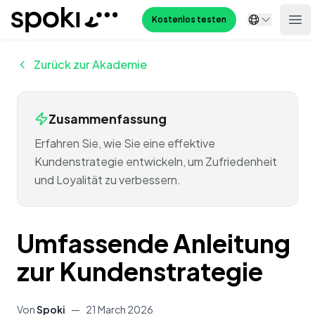
Spoki
Kostenlos testen
Ope
Zurück zur Akademie
Zusammenfassung
Erfahren Sie, wie Sie eine effektive
Kundenstrategie entwickeln, um Zufriedenheit
und Loyalität zu verbessern.
Umfassende Anleitung
zur Kundenstrategie
Von
Spoki
—
21 March 2026