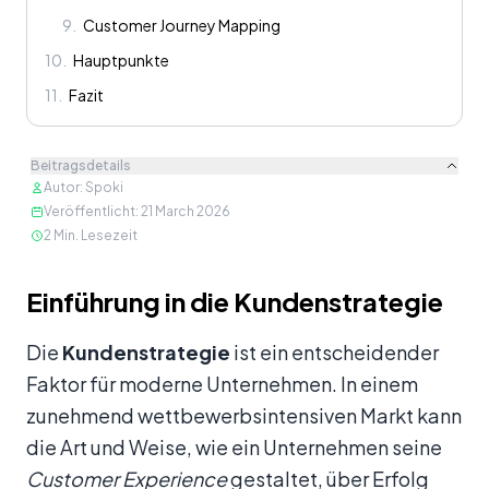
9
.
Customer Journey Mapping
10
.
Hauptpunkte
11
.
Fazit
Beitragsdetails
Autor
:
Spoki
Veröffentlicht
:
21 March 2026
2
Min. Lesezeit
Inhalt
Einführung in die Kundenstrategie
Die
Kundenstrategie
ist ein entscheidender
Faktor für moderne Unternehmen. In einem
zunehmend wettbewerbsintensiven Markt kann
die Art und Weise, wie ein Unternehmen seine
Customer Experience
gestaltet, über Erfolg