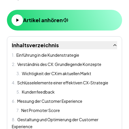
Artikel anhören
Inhaltsverzeichnis
1
.
Einführung in die Kundenstrategie
2
.
Verständnis des CX: Grundlegende Konzepte
3
.
Wichtigkeit der CX im aktuellen Markt
4
.
Schlüsselelemente einer effektiven CX-Strategie
5
.
Kundenfeedback
6
.
Messung der Customer Experience
7
.
Net Promoter Score
8
.
Gestaltung und Optimierung der Customer
Experience