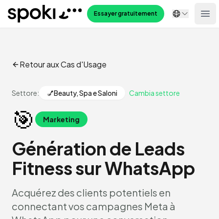
Spoki
Essayer gratuitement
Ope
Retour aux Cas d'Usage
Settore:
💅
Beauty, Spa e Saloni
Cambia settore
🎯
Marketing
Génération de Leads
Fitness sur WhatsApp
Acquérez des clients potentiels en
connectant vos campagnes Meta à