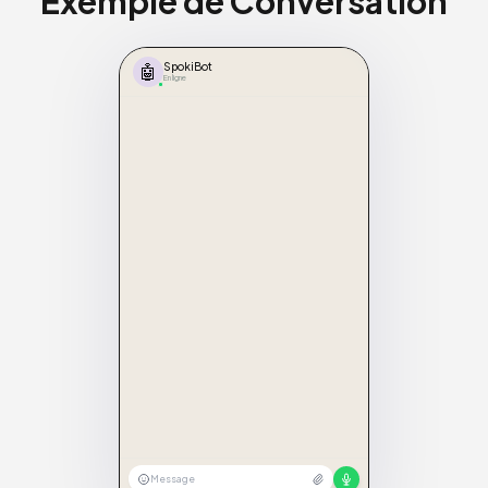
Exemple de Conversation
🤖
SpokiBot
En ligne
Message