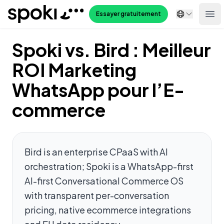
Spoki
Essayer gratuitement
Ope
Spoki vs. Bird : Meilleur
ROI Marketing
WhatsApp pour l’E-
commerce
Bird is an enterprise CPaaS with AI
orchestration; Spoki is a WhatsApp-first
AI-first Conversational Commerce OS
with transparent per-conversation
pricing, native ecommerce integrations