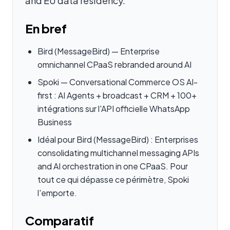
and EU data residency.
En bref
Bird (MessageBird) — Enterprise
omnichannel CPaaS rebranded around AI
Spoki — Conversational Commerce OS AI-
first : AI Agents + broadcast + CRM + 100+
intégrations sur l'API officielle WhatsApp
Business
Idéal pour Bird (MessageBird) : Enterprises
consolidating multichannel messaging APIs
and AI orchestration in one CPaaS. Pour
tout ce qui dépasse ce périmètre, Spoki
l'emporte.
Comparatif