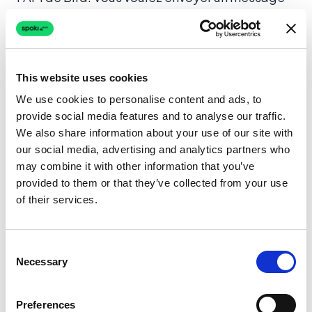
de récupération de panier abandonné. Votre
équipe de développement doit écrire un script
qui écoute votre webhook e-commerce,
analyse les données, et envoie la requête à
This website uses cookies
Bird. Si WhatsApp change une politique ou l’API
We use cookies to personalise content and ads, to
provide social media features and to analyse our traffic.
se met à jour, votre code pourrait casser.
We also share information about your use of our site with
Le Scénario Spoki :
Vous créez un compte.
our social media, advertising and analytics partners who
may combine it with other information that you’ve
Vous utilisez l’intégration native de Spoki pour
provided to them or that they’ve collected from your use
connecter votre boutique e-commerce. Vous
of their services.
sélectionnez un modèle d’automatisation pré-
construit « Panier Abandonné ». Vous
Consent
personnalisez le texte. Vous activez.
Necessary
Selection
L’ensemble du processus prend des minutes,
pas des jours. Cette réduction du « Temps à la
Preferences
Valeur » booste significativement le ROI en