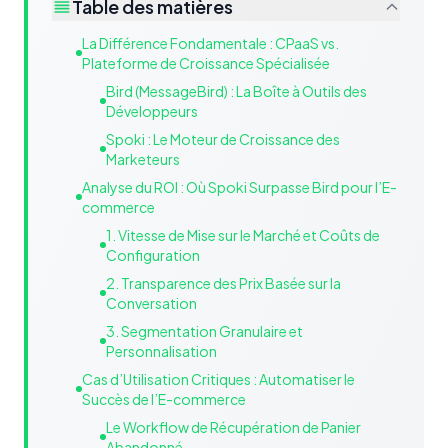
Table des matières
La Différence Fondamentale : CPaaS vs.
Plateforme de Croissance Spécialisée
Bird (MessageBird) : La Boîte à Outils des
Développeurs
Spoki : Le Moteur de Croissance des
Marketeurs
Analyse du ROI : Où Spoki Surpasse Bird pour l’E-
commerce
1. Vitesse de Mise sur le Marché et Coûts de
Configuration
2. Transparence des Prix Basée sur la
Conversation
3. Segmentation Granulaire et
Personnalisation
Cas d’Utilisation Critiques : Automatiser le
Succès de l’E-commerce
Le Workflow de Récupération de Panier
Abandonné