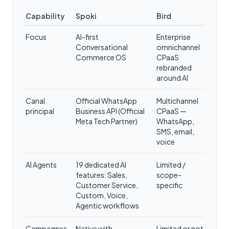
Capability
Spoki
Bird
Focus
AI-first
Enterprise
Conversational
omnichannel
Commerce OS
CPaaS
rebranded
around AI
Canal
Official WhatsApp
Multichannel
principal
Business API (Official
CPaaS —
Meta Tech Partner)
WhatsApp,
SMS, email,
voice
AI Agents
19 dedicated AI
Limited /
features: Sales,
scope-
Customer Service,
specific
Custom, Voice,
Agentic workflows
Campagnes
Native with
Limited or not