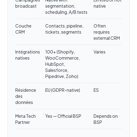
broadcast
segmentation,
native
scheduling, A/B tests
Couche
Contacts, pipeline,
Often
CRM
tickets, segments
requires
external CRM
Intégrations
100+ (Shopify,
Varies
natives
WooCommerce,
HubSpot,
Salesforce,
Pipedrive, Zoho)
Résidence
EU (GDPR-native)
ES
des
données
Meta Tech
Yes — Official BSP
Depends on
Partner
BSP