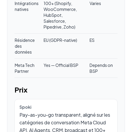
Intégrations
100+ (Shopify,
Varies
natives
WooCommerce,
HubSpot,
Salesforce,
Pipedrive, Zoho)
Résidence
EU (GDPR-native)
ES
des
données
Meta Tech
Yes — Official BSP
Depends on
Partner
BSP
Prix
Spoki
Pay-as-you-go transparent, aligné sur les
catégories de conversation Meta Cloud
API. AI Agents, CRM, broadcast et 100+