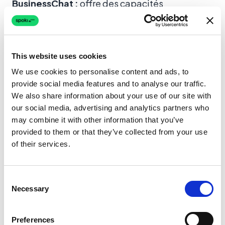
BusinessChat :
offre des capacités
d’automatisation, mais l’intégration d’une IA
avancée nécessite souvent des connexions
externes ou des configurations de niveau
This website uses cookies
supérieur.
We use cookies to personalise content and ads, to
Spoki :
Spoki a intégré OpenAI (ChatGPT)
provide social media features and to analyse our traffic.
We also share information about your use of our site with
directement dans son infrastructure centrale.
our social media, advertising and analytics partners who
Cela permet aux entreprises de créer des
may combine it with other information that you’ve
agents “Spoki AI” capables de gérer des
provided to them or that they’ve collected from your use
questions ouvertes, de qualifier des prospects
of their services.
en espagnol naturel et de ne transférer aux
agents humains que lorsque cela est
Consent
nécessaire. Cette approche hybride — IA pour
Necessary
Selection
la qualification, humains pour la clôture — est
essentielle pour faire évoluer les équipes de
Preferences