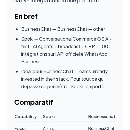
native integrations in one platform.
En bref
BusinessChat — BusinessChat — other
Spoki — Conversational Commerce OS AI-
first : AI Agents + broadcast + CRM + 100+
intégrations sur l'API officielle WhatsApp
Business
Idéal pour BusinessChat : Teams already
invested in their stack. Pour tout ce qui
dépasse ce périmètre, Spoki l'emporte.
Comparatif
Capability
Spoki
Businesschat
Focus
AI-first
BusinessChat