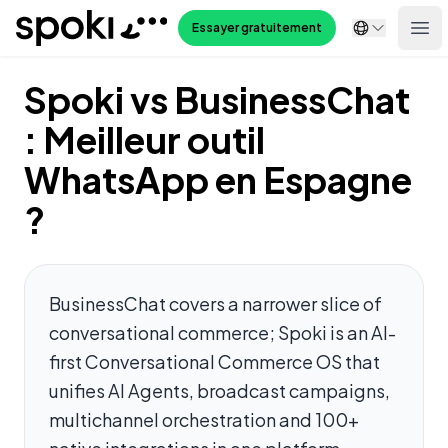
Spoki
Essayer gratuitement
Ope
Spoki vs BusinessChat
: Meilleur outil
WhatsApp en Espagne
?
BusinessChat covers a narrower slice of
conversational commerce; Spoki is an AI-
first Conversational Commerce OS that
unifies AI Agents, broadcast campaigns,
multichannel orchestration and 100+