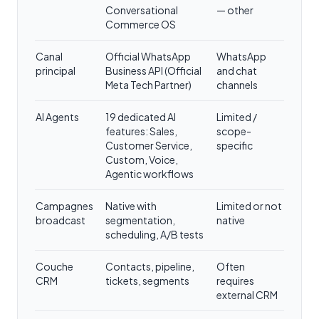
Conversational
— other
Commerce OS
Canal
Official WhatsApp
WhatsApp
principal
Business API (Official
and chat
Meta Tech Partner)
channels
AI Agents
19 dedicated AI
Limited /
features: Sales,
scope-
Customer Service,
specific
Custom, Voice,
Agentic workflows
Campagnes
Native with
Limited or not
broadcast
segmentation,
native
scheduling, A/B tests
Couche
Contacts, pipeline,
Often
CRM
tickets, segments
requires
external CRM