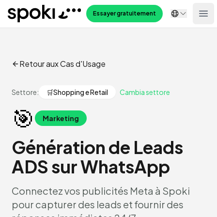
Spoki
Essayer gratuitement
Ope
Retour aux Cas d'Usage
Settore:
🛒
Shopping e Retail
Cambia settore
🎯
Marketing
Génération de Leads
ADS sur WhatsApp
Connectez vos publicités Meta à Spoki
pour capturer des leads et fournir des