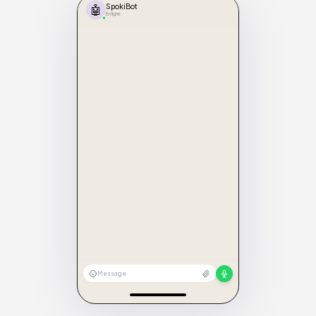
🤖
SpokiBot
En ligne
Message