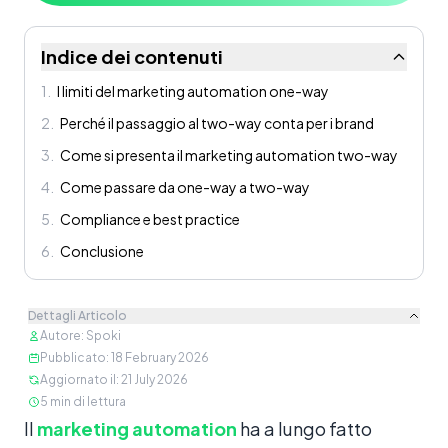
Indice dei contenuti
1
.
I limiti del marketing automation one-way
2
.
Perché il passaggio al two-way conta per i brand
3
.
Come si presenta il marketing automation two-way
4
.
Come passare da one-way a two-way
5
.
Compliance e best practice
6
.
Conclusione
Dettagli Articolo
Autore
:
Spoki
Pubblicato
:
18 February 2026
Aggiornato il
:
21 July 2026
5
min di lettura
Contenuto
Il
marketing automation
ha a lungo fatto