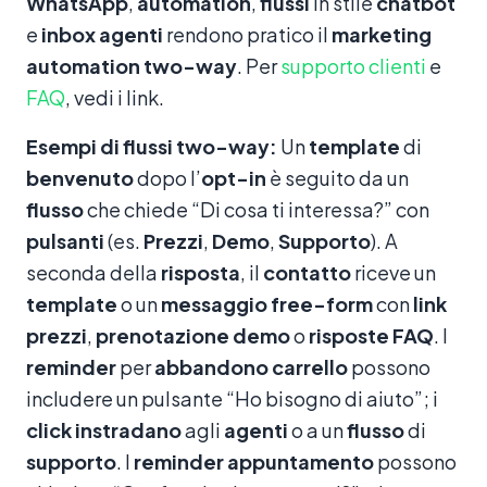
WhatsApp
,
automation
,
flussi
in stile
chatbot
e
inbox
agenti
rendono pratico il
marketing
automation
two-way
. Per
supporto clienti
e
FAQ
, vedi i link.
Esempi di flussi two-way:
Un
template
di
benvenuto
dopo l’
opt-in
è seguito da un
flusso
che chiede “Di cosa ti interessa?” con
pulsanti
(es.
Prezzi
,
Demo
,
Supporto
). A
seconda della
risposta
, il
contatto
riceve un
template
o un
messaggio
free-form
con
link
prezzi
,
prenotazione
demo
o
risposte
FAQ
. I
reminder
per
abbandono carrello
possono
includere un pulsante “Ho bisogno di aiuto”; i
click
instradano
agli
agenti
o a un
flusso
di
supporto
. I
reminder
appuntamento
possono