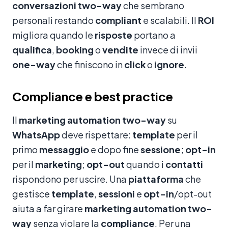
conversazioni
two-way
che sembrano
personali restando
compliant
e scalabili. Il
ROI
migliora quando le
risposte
portano a
qualifica
,
booking
o
vendite
invece di invii
one-way
che finiscono in
click
o
ignore
.
Compliance e best practice
Il
marketing
automation
two-way
su
WhatsApp
deve rispettare:
template
per il
primo
messaggio
e dopo fine
sessione
;
opt-in
per il
marketing
;
opt-out
quando i
contatti
rispondono per uscire. Una
piattaforma
che
gestisce
template
,
sessioni
e
opt-in
/opt-out
aiuta a far girare
marketing
automation
two-
way
senza violare la
compliance
. Per una