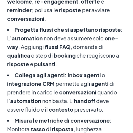
welcome
,
re-engagement
,
offerte
e
reminder
; poi usa le
risposte
per avviare
conversazioni
.
Progetta flussi che si aspettano risposte:
L’
automation
non deve assumere solo
one-
way
. Aggiungi
flussi
FAQ
, domande di
qualifica
o step di
booking
che reagiscono a
risposte
e
pulsanti
.
Collega agli agenti:
Inbox
agenti
o
integrazione
CRM
permette agli
agenti
di
prendere in carico le
conversazioni
quando
l’
automation
non basta. L’
handoff
deve
essere fluido e il
contesto
preservato.
Misura le metriche di conversazione:
Monitora
tasso
di
risposta
, lunghezza