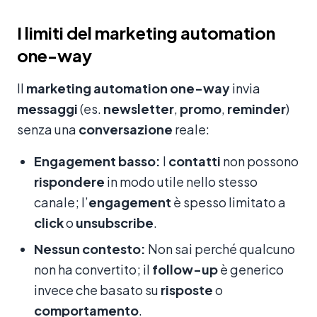
I limiti del marketing automation
one-way
Il
marketing
automation
one-way
invia
messaggi
(es.
newsletter
,
promo
,
reminder
)
senza una
conversazione
reale:
Engagement basso:
I
contatti
non possono
rispondere
in modo utile nello stesso
canale; l’
engagement
è spesso limitato a
click
o
unsubscribe
.
Nessun contesto:
Non sai perché qualcuno
non ha convertito; il
follow-up
è generico
invece che basato su
risposte
o
comportamento
.