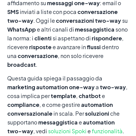
affidamento su
messaggi
one-way
: email o
SMS
inviati a liste con poca
conversazione
two-way
. Oggi le
conversazioni
two-way
su
WhatsApp
e altri canali di
messaggistica
sono
la norma: i
clienti
si aspettano di
rispondere
,
ricevere
risposte
e avanzare in
flussi
dentro
una
conversazione
, non solo ricevere
broadcast
.
Questa guida spiega il passaggio da
marketing
automation
one-way
a
two-way
,
cosa implica per
template
,
chatbot
e
compliance
, e come gestire
automation
conversazionale
in scala. Per
soluzioni
che
supportano
messaggistica
e
automation
two-way
, vedi
soluzioni Spoki
e
funzionalità
.