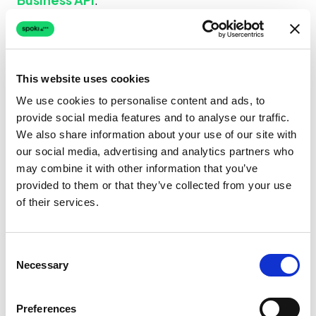
This website uses cookies
CHI È L’AUTORE
We use cookies to personalise content and ads, to
provide social media features and to analyse our traffic.
We also share information about your use of our site with
our social media, advertising and analytics partners who
Spoki Team
may combine it with other information that you’ve
Conversational software experts
provided to them or that they’ve collected from your use
of their services.
Il team editoriale Spoki — specialisti product,
customer success e partner engineering —
pubblica guide neutrali rispetto ai vendor su
Consent
WhatsApp Business API, conversational
Necessary
Selection
marketing, AI agent e compliance. Spoki è BSP
diretto Meta e serve oltre 4.500 aziende in
Preferences
Europa e LATAM.