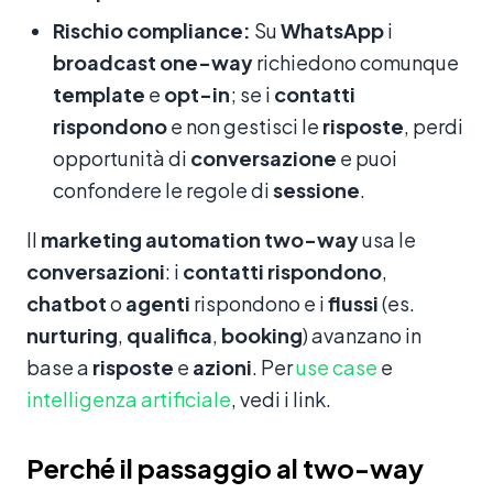
Rischio compliance:
Su
WhatsApp
i
broadcast
one-way
richiedono comunque
template
e
opt-in
; se i
contatti
rispondono
e non gestisci le
risposte
, perdi
opportunità di
conversazione
e puoi
confondere le regole di
sessione
.
Il
marketing
automation
two-way
usa le
conversazioni
: i
contatti
rispondono
,
chatbot
o
agenti
rispondono e i
flussi
(es.
nurturing
,
qualifica
,
booking
) avanzano in
base a
risposte
e
azioni
. Per
use case
e
intelligenza artificiale
, vedi i link.
Perché il passaggio al two-way