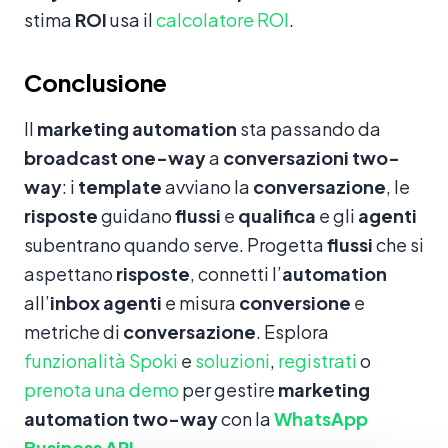
stima
ROI
usa il
calcolatore ROI
.
Conclusione
Il
marketing automation
sta passando da
broadcast
one-way
a
conversazioni
two-
way
: i
template
avviano la
conversazione
, le
risposte
guidano
flussi
e
qualifica
e gli
agenti
subentrano quando serve. Progetta
flussi
che si
aspettano
risposte
, connetti l’
automation
all’
inbox
agenti
e misura
conversione
e
metriche di
conversazione
. Esplora
funzionalità Spoki
e
soluzioni
,
registrati
o
prenota una demo
per gestire
marketing
automation
two-way
con la
WhatsApp
Business API
.