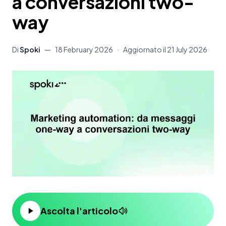
a conversazioni two-
way
Di
Spoki
—
18 February 2026
·
Aggiornato il
21 July 2026
Ascolta l'articolo