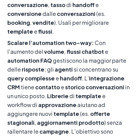
conversazione
,
tasso
di
handoff
e
conversione
dalle
conversazioni
(es.
booking
,
vendite
). Usali per migliorare
template
e
flussi
.
Scalare l’automation two-way:
Con
l’aumento del
volume
,
flussi
chatbot
e
automation
FAQ
gestiscono la maggior parte
delle
risposte
; gli
agenti
si concentrano su
query
complesse
e
handoff
. L’
integrazione
CRM
tiene
contatto
e
storico
conversazioni
in
un unico posto.
Librerie
di
template
e
workflow di
approvazione
aiutano ad
aggiungere nuovi
template
(es.
offerte
stagionali
,
aggiornamenti
prodotto
) senza
rallentare le
campagne
. L’obiettivo sono