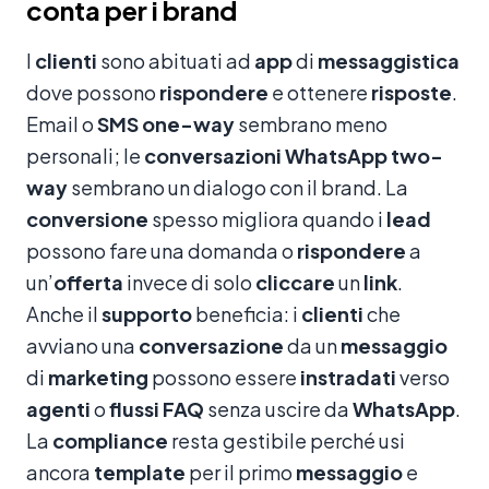
conta per i brand
I
clienti
sono abituati ad
app
di
messaggistica
dove possono
rispondere
e ottenere
risposte
.
Email o
SMS
one-way
sembrano meno
personali; le
conversazioni
WhatsApp
two-
way
sembrano un dialogo con il brand. La
conversione
spesso migliora quando i
lead
possono fare una domanda o
rispondere
a
un’
offerta
invece di solo
cliccare
un
link
.
Anche il
supporto
beneficia: i
clienti
che
avviano una
conversazione
da un
messaggio
di
marketing
possono essere
instradati
verso
agenti
o
flussi
FAQ
senza uscire da
WhatsApp
.
La
compliance
resta gestibile perché usi
ancora
template
per il primo
messaggio
e