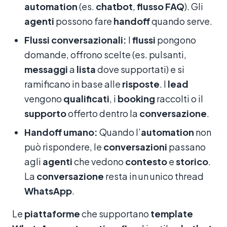
automation
(es.
chatbot
,
flusso
FAQ
). Gli
agenti
possono fare
handoff
quando serve.
Flussi conversazionali:
I
flussi
pongono
domande, offrono scelte (es. pulsanti,
messaggi
a
lista
dove supportati) e si
ramificano in base alle
risposte
. I
lead
vengono
qualificati
, i
booking
raccolti o il
supporto
offerto dentro la
conversazione
.
Handoff umano:
Quando l’
automation
non
può rispondere, le
conversazioni
passano
agli
agenti
che vedono
contesto
e
storico
.
La
conversazione
resta in un unico thread
WhatsApp
.
Le
piattaforme
che supportano
template