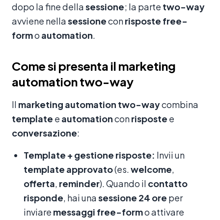
dopo la fine della
sessione
; la parte
two-way
avviene nella
sessione
con
risposte
free-
form
o
automation
.
Come si presenta il marketing
automation two-way
Il
marketing
automation
two-way
combina
template
e
automation
con
risposte
e
conversazione
:
Template + gestione risposte:
Invii un
template
approvato
(es.
welcome
,
offerta
,
reminder
). Quando il
contatto
risponde
, hai una
sessione
24 ore
per
inviare
messaggi
free-form
o attivare