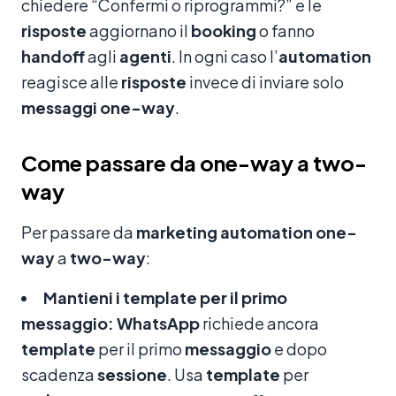
chiedere “Confermi o riprogrammi?” e le
risposte
aggiornano il
booking
o fanno
handoff
agli
agenti
. In ogni caso l’
automation
reagisce alle
risposte
invece di inviare solo
messaggi
one-way
.
Come passare da one-way a two-
way
Per passare da
marketing
automation
one-
way
a
two-way
:
Mantieni i template per il primo
messaggio:
WhatsApp
richiede ancora
template
per il primo
messaggio
e dopo
scadenza
sessione
. Usa
template
per