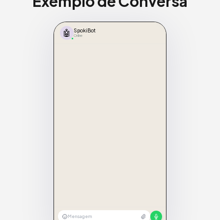
Exemplo de Conversa
🤖
SpokiBot
Online
Mensagem