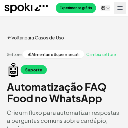
Spoki
Experimente grátis
Ope
Voltar para Casos de Uso
Settore:
🍎
Alimentari e Supermercati
Cambia settore
🤖
Suporte
Automatização FAQ
Food no WhatsApp
Crie um fluxo para automatizar respostas
a perguntas comuns sobre cardápio,