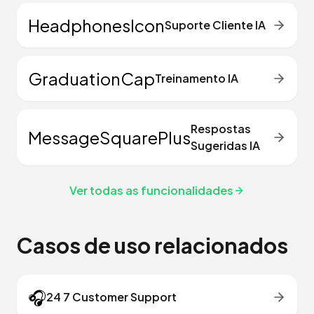
HeadphonesIcon
Suporte Cliente IA
GraduationCap
Treinamento IA
Respostas
MessageSquarePlus
Sugeridas IA
Ver todas as funcionalidades
Casos de uso relacionados
🎧
24 7 Customer Support