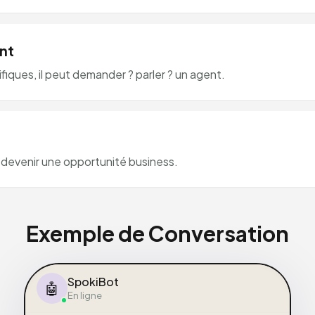
nt
iques, il peut demander ? parler ? un agent.
devenir une opportunité business.
Exemple de Conversation
SpokiBot
🤖
En ligne