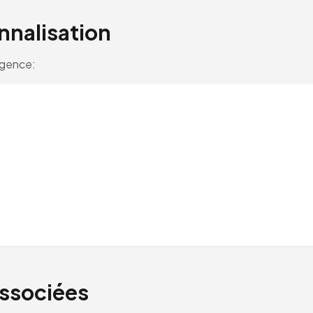
nnalisation
agence:
associées