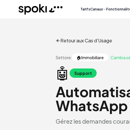
Spoki
Tarifs
Canaux
Fonctionnalit
Retour aux Cas d'Usage
Settore:
🏠
Immobiliare
Cambia se
🤖
Support
Automatisa
WhatsApp
Gérez les demandes couran