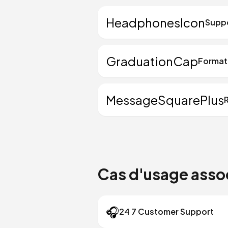
HeadphonesIcon
Suppo
GraduationCap
Formati
MessageSquarePlus
Cas d'usage asso
🎧
24 7 Customer Support