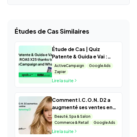
Études de Cas Similaires
Étude de Cas | Quiz
Patente & Guida e Vai :
Comment Atteindre un
ActiveCampaign
Google Ads
ROAS X25 grâce à Spoki,
Zapier
ActiveCampaign et
Lire la suite
WhatsApp
Comment I.C.O.N. D2 a
augmenté ses ventes en
ligne avec WhatsApp
Beauté, Spa & Salon
Marketing grâce à Spoki
Commerce & Retail
Google Ads
Lire la suite