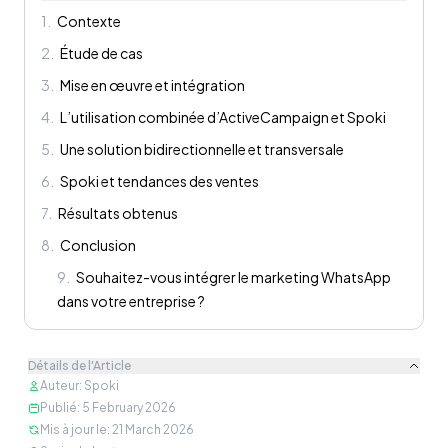
1
.
Contexte
2
.
Étude de cas
3
.
Mise en œuvre et intégration
4
.
L’utilisation combinée d’ActiveCampaign et Spoki
5
.
Une solution bidirectionnelle et transversale
6
.
Spoki et tendances des ventes
7
.
Résultats obtenus
8
.
Conclusion
9
.
Souhaitez-vous intégrer le marketing WhatsApp
dans votre entreprise ?
Détails de l'Article
Auteur
:
Spoki
Publié
:
5 February 2026
Mis à jour le
:
21 March 2026