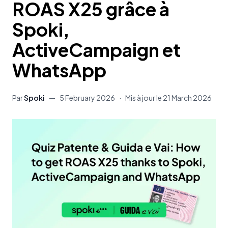
ROAS X25 grâce à
Spoki,
ActiveCampaign et
WhatsApp
Par
Spoki
—
5 February 2026
·
Mis à jour le
21 March 2026