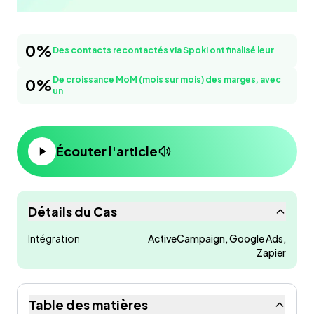
Des contacts recontactés via Spoki ont finalisé leur
0
%
Des contacts recontactés via Spoki ont finalisé leur
20%
De croissance MoM (mois sur mois) des marges, avec
0
%
un
Écouter l'article
Détails du Cas
Intégration
ActiveCampaign, Google Ads,
Zapier
Table des matières