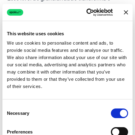
WhatsApp de um aplicativo de chat em uma
máquina geradora de receita. Você pode
aprender mais sobre como esses fluxos
funcionam explorando nossa
documentação
This website uses cookies
de suporte
.
We use cookies to personalise content and ads, to
provide social media features and to analyse our traffic.
We also share information about your use of our site with
A Abordagem do MultiWasap
our social media, advertising and analytics partners who
may combine it with other information that you’ve
MultiWasap foca fortemente no aspecto
provided to them or that they’ve collected from your use
“Multiagente” – permitindo que vários
of their services.
funcionários de suporte respondam a chats em
um único número. Embora seja eficaz para
Consent
tickets de suporte ao cliente, muitas vezes
Necessary
Selection
carece das capacidades de automação
profunda e acionada por comportamento
Preferences
encontradas no Spoki. Se seu objetivo é