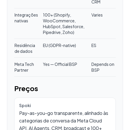
CRM
Integrações
100+ (Shopify,
Varies
nativas
WooCommerce,
HubSpot, Salesforce,
Pipedrive, Zoho)
Residência
EU (GDPR-native)
ES
de dados
Meta Tech
Yes — Official BSP
Depends on
Partner
BSP
Preços
Spoki
Pay-as-you-go transparente, alinhado às
categorias de conversa da Meta Cloud
API. AI Agents, CRM, broadcast e 100+