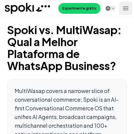
Spoki
Experimente grátis
Ope
Spoki vs. MultiWasap:
Qual a Melhor
Plataforma de
WhatsApp Business?
MultiWasap covers a narrower slice of
conversational commerce; Spoki is an AI-
first Conversational Commerce OS that
unifies AI Agents, broadcast campaigns,
multichannel orchestration and 100+