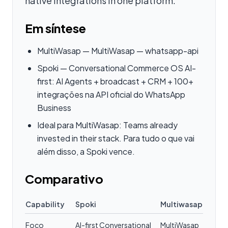
native integrations in one platform.
Em síntese
MultiWasap — MultiWasap — whatsapp-api
Spoki — Conversational Commerce OS AI-
first: AI Agents + broadcast + CRM + 100+
integrações na API oficial do WhatsApp
Business
Ideal para MultiWasap: Teams already
invested in their stack. Para tudo o que vai
além disso, a Spoki vence.
Comparativo
Capability
Spoki
Multiwasap
Foco
AI-first Conversational
MultiWasap