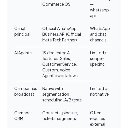
Commerce OS
—
whatsapp-
api
Canal
Official WhatsApp
WhatsApp
principal
Business API (Official
and chat
Meta Tech Partner)
channels
AI Agents
19 dedicated AI
Limited /
features: Sales,
scope-
Customer Service,
specific
Custom, Voice,
Agentic workflows
Campanhas
Native with
Limited or
broadcast
segmentation,
not native
scheduling, A/B tests
Camada
Contacts, pipeline,
Often
CRM
tickets, segments
requires
external