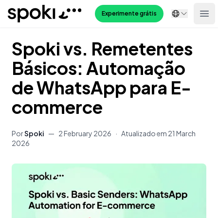
Spoki
Experimente grátis
Ope
Spoki vs. Remetentes
Básicos: Automação
de WhatsApp para E-
commerce
Por
Spoki
—
2 February 2026
·
Atualizado em
21 March
2026
Conteúdo