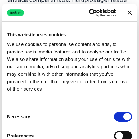
suporte ao cliente podem fazer login de
diferentes locais, visualizar o mesmo histórico
de conversas e atribuir chats a departamentos
This website uses cookies
específicos (por exemplo, Vendas vs. Suporte).
Isso garante que o influxo de engajamento
We use cookies to personalise content and ads, to
provide social media features and to analyse our traffic.
gerado pela sua automação seja tratado
We also share information about your use of our site with
profissionalmente.
our social media, advertising and analytics partners who
may combine it with other information that you’ve
3. Análises Detalhadas
provided to them or that they’ve collected from your use
of their services.
Você não pode melhorar o que não pode medir.
Enquanto ferramentas básicas podem informar
Consent
que uma mensagem foi enviada, a Spoki
Necessary
Selection
fornece análises detalhadas sobre taxas de
entrega, taxas de leitura e taxas de cliques.
Preferences