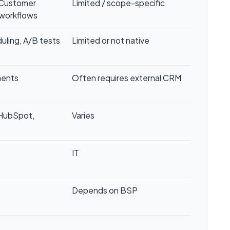
, Customer
Limited / scope-specific
 workflows
uling, A/B tests
Limited or not native
ments
Often requires external CRM
HubSpot,
Varies
IT
Depends on BSP