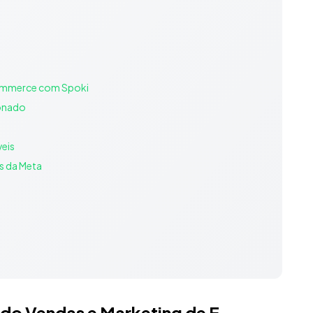
commerce com Spoki
donado
eis
s da Meta
ndo Vendas e Marketing de E-