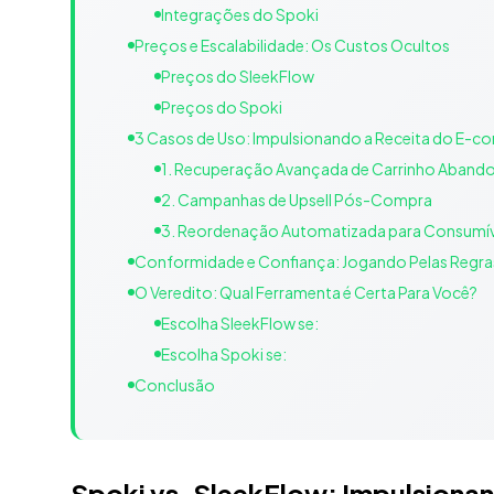
Integrações do Spoki
Preços e Escalabilidade: Os Custos Ocultos
Preços do SleekFlow
Preços do Spoki
3 Casos de Uso: Impulsionando a Receita do E-
1. Recuperação Avançada de Carrinho Aban
2. Campanhas de Upsell Pós-Compra
3. Reordenação Automatizada para Consumív
Conformidade e Confiança: Jogando Pelas Regra
O Veredito: Qual Ferramenta é Certa Para Você?
Escolha SleekFlow se:
Escolha Spoki se:
Conclusão
Spoki vs. SleekFlow: Impulsiona