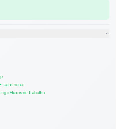
pp
 o E-commerce
g e Fluxos de Trabalho