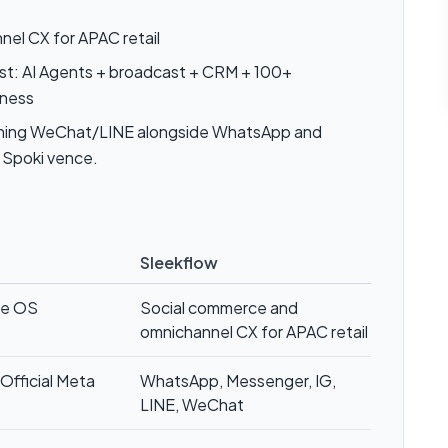
el CX for APAC retail
st: AI Agents + broadcast + CRM + 100+
iness
running WeChat/LINE alongside WhatsApp and
a Spoki vence.
Sleekflow
ce OS
Social commerce and
omnichannel CX for APAC retail
Official Meta
WhatsApp, Messenger, IG,
LINE, WeChat