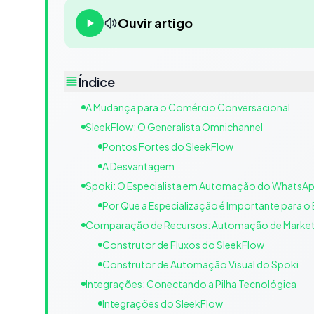
Ouvir artigo
Índice
A Mudança para o Comércio Conversacional
SleekFlow: O Generalista Omnichannel
Pontos Fortes do SleekFlow
A Desvantagem
Spoki: O Especialista em Automação do WhatsA
Por Que a Especialização é Importante para
Comparação de Recursos: Automação de Marketin
Construtor de Fluxos do SleekFlow
Construtor de Automação Visual do Spoki
Integrações: Conectando a Pilha Tecnológica
Integrações do SleekFlow