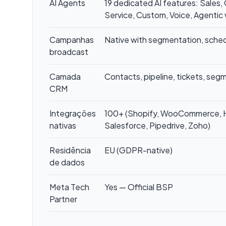
AI Agents
19 dedicated AI features: Sales
Service, Custom, Voice, Agentic
Campanhas
Native with segmentation, sched
broadcast
Camada
Contacts, pipeline, tickets, seg
CRM
Integrações
100+ (Shopify, WooCommerce, 
nativas
Salesforce, Pipedrive, Zoho)
Residência
EU (GDPR-native)
de dados
Meta Tech
Yes — Official BSP
Partner