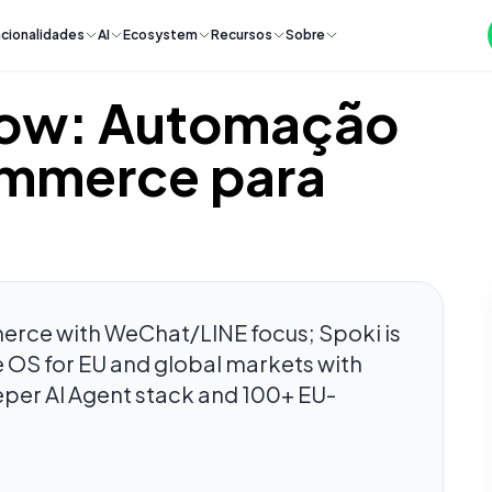
cionalidades
AI
Ecosystem
Recursos
Sobre
Flow: Automação
mmerce para
erce with WeChat/LINE focus; Spoki is
 OS for EU and global markets with
eeper AI Agent stack and 100+ EU-