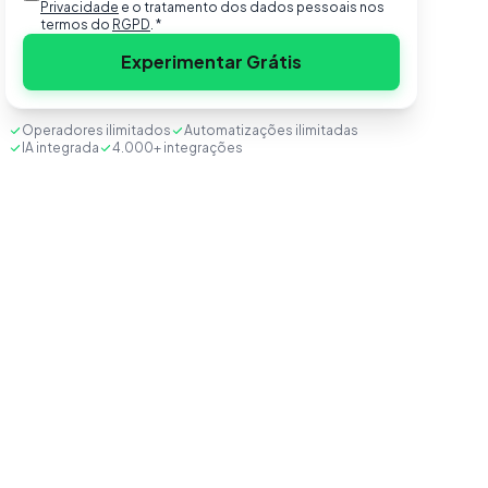
Privacidade
e o tratamento dos dados pessoais nos
termos do
RGPD
.
*
Experimentar Grátis
Operadores ilimitados
Automatizações ilimitadas
IA integrada
4.000+ integrações