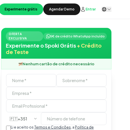
Experimente grátis
Agendar Demo
Entrar
OFERTA
5€ de crédito WhatsApp incluído
EXCLUSIVA
Experimente o Spoki Grátis
+ Crédito
de Teste
Nenhum cartão de crédito necessário
🇵🇹
+351
Li e aceito os
Termos e Condições
, a
Política de