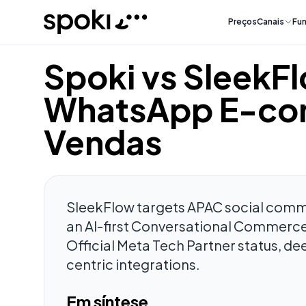
Spoki
Preços
Canais
Fun
Spoki vs Sleek
WhatsApp E-co
Vendas
SleekFlow targets APAC social comm
an AI-first Conversational Commerce
Official Meta Tech Partner status, d
centric integrations.
Em síntese