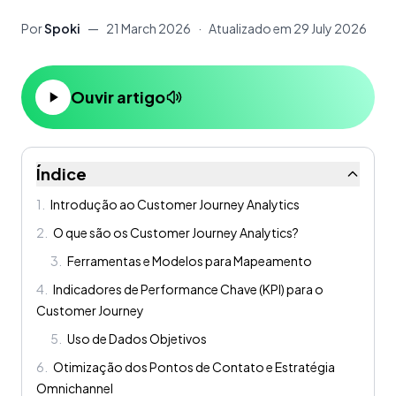
Por
Spoki
—
21 March 2026
·
Atualizado em
29 July 2026
Ouvir artigo
Índice
1
.
Introdução ao Customer Journey Analytics
2
.
O que são os Customer Journey Analytics?
3
.
Ferramentas e Modelos para Mapeamento
4
.
Indicadores de Performance Chave (KPI) para o
Customer Journey
5
.
Uso de Dados Objetivos
6
.
Otimização dos Pontos de Contato e Estratégia
Omnichannel