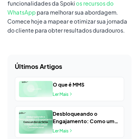
funcionalidades da Spoki
os recursos do
WhatsApp
para melhorar sua abordagem.
Comece hoje a mapear e otimizar sua jornada
do cliente para obter resultados duradouros.
Últimos Artigos
O que é MMS
Ler Mais
Desbloqueando o
Engajamento: Como um
**Bot TikTok** Impulsiona
Ler Mais
Sua Estratégia de