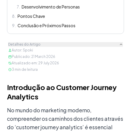
7
.
Desenvolvimento de Personas
8
.
Pontos Chave
9
.
Conclusão e Próximos Passos
Detalhes do Artigo
Autor
:
Spoki
Publicado
:
21 March 2026
Atualizado em
:
29 July 2026
3
min de leitura
Conteúdo
Introdução ao Customer Journey
Analytics
No mundo do marketing moderno,
compreender os caminhos dos clientes através
do ‘customer journey analytics’ é essencial