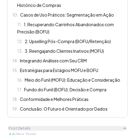
Histórico de Compras
10
.
Casos de Uso Práticos: Segmentação em Ação
11
.
1. Recuperando Carrinhos Abandonados com
Precisão (BOFU)
12
.
2. Upselling Pós-Compra (BOFU/Retenção)
13
.
3. Reengajando Clientes Inativos (MOFU)
14
.
Integrando Análises com Seu CRM
15
.
Estratégias para Estágios MOFU e BOFU
16
.
Meio do Funil (MOFU): Educação e Consideração
17
.
Fundo do Funil (BOFU): Decisão e Compra
18
.
Conformidade e Melhores Práticas
19
.
Conclusão: O Futuro é Orientado por Dados
Post Details
Author
:
Spoki