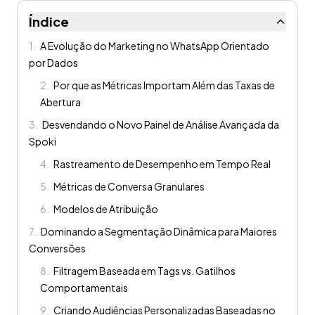
Índice
1
.
A Evolução do Marketing no WhatsApp Orientado
por Dados
2
.
Por que as Métricas Importam Além das Taxas de
Abertura
3
.
Desvendando o Novo Painel de Análise Avançada da
Spoki
4
.
Rastreamento de Desempenho em Tempo Real
5
.
Métricas de Conversa Granulares
6
.
Modelos de Atribuição
7
.
Dominando a Segmentação Dinâmica para Maiores
Conversões
8
.
Filtragem Baseada em Tags vs. Gatilhos
Comportamentais
9
.
Criando Audiências Personalizadas Baseadas no