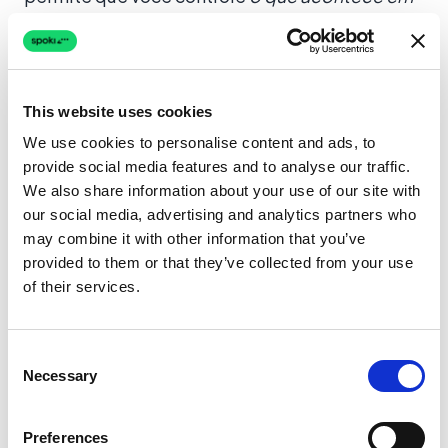
seguida
. Listas estáticas estão obsoletas no E-
commerce moderno; você precisa de
audiências dinâmicas que se atualizam com
base no comportamento do usuário.
This website uses cookies
We use cookies to personalise content and ads, to
provide social media features and to analyse our traffic.
Filtragem Baseada em Tags vs. Gatilhos
We also share information about your use of our site with
Comportamentais
our social media, advertising and analytics partners who
may combine it with other information that you’ve
A segmentação tradicional baseia-se em tags
provided to them or that they’ve collected from your use
estáticas (por exemplo, “Cliente VIP”). A Spoki
of their services.
vai além com gatilhos comportamentais. Agora
você pode criar segmentos como “Usuários
Consent
que clicaram no botão ‘Ver Nova Coleção’, mas
Necessary
Selection
não compraram nas últimas 24 horas.”
Este nível de especificidade permite um
Preferences