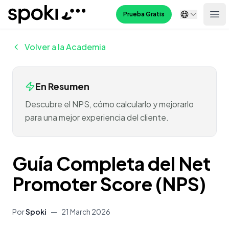
Spoki
Prueba Gratis
Ope
Volver a la Academia
En Resumen
Descubre el NPS, cómo calcularlo y mejorarlo
para una mejor experiencia del cliente.
Guía Completa del Net
Promoter Score (NPS)
Por
Spoki
—
21 March 2026