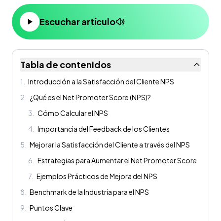
Escuchar artículo
Tabla de contenidos
1
.
Introducción a la Satisfacción del Cliente NPS
2
.
¿Qué es el Net Promoter Score (NPS)?
3
.
Cómo Calcular el NPS
4
.
Importancia del Feedback de los Clientes
5
.
Mejorar la Satisfacción del Cliente a través del NPS
6
.
Estrategias para Aumentar el Net Promoter Score
7
.
Ejemplos Prácticos de Mejora del NPS
8
.
Benchmark de la Industria para el NPS
9
.
Puntos Clave