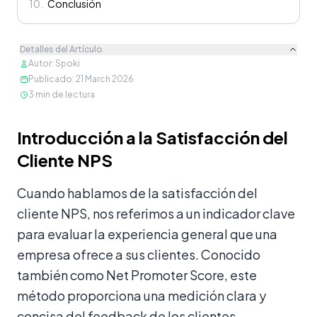
10
.
Conclusión
Detalles del Artículo
Autor
:
Spoki
Publicado
:
21 March 2026
3
min de lectura
Contenido
Introducción a la Satisfacción del
Cliente NPS
Cuando hablamos de la satisfacción del
cliente NPS, nos referimos a un indicador clave
para evaluar la experiencia general que una
empresa ofrece a sus clientes. Conocido
también como Net Promoter Score, este
método proporciona una medición clara y
concisa del feedback de los clientes,