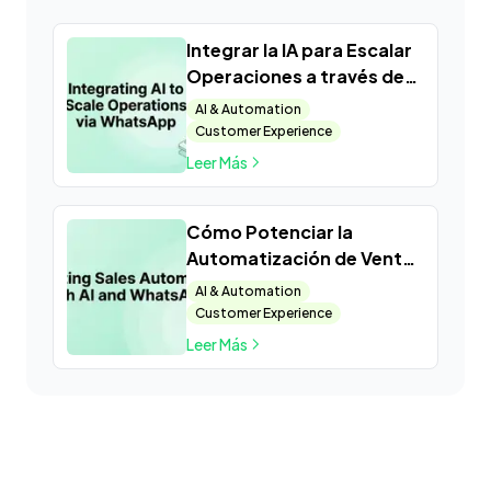
Integrar la IA para Escalar
Operaciones a través de
WhatsApp
AI & Automation
Customer Experience
Leer Más
Cómo Potenciar la
Automatización de Ventas
con AI y WhatsApp
AI & Automation
Customer Experience
Leer Más