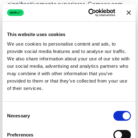
significativamente superiores. Comece com
um caso de alto volume (ex. atualizações de
encomenda ou confirmações de marcação),
meça os resultados durante 4–6 semanas e
This website uses cookies
depois alargue progressivamente a outros
We use cookies to personalise content and ads, to
fluxos como marketing ou suporte.
provide social media features and to analyse our traffic.
We also share information about your use of our site with
Primeiro marco prático: envie um modelo
our social media, advertising and analytics partners who
transacional com botão “Precisa de ajuda?” e
may combine it with other information that you’ve
veja quantos clientes o usam. Analise a taxa de
provided to them or that they’ve collected from your use
clique e o volume de conversas geradas para
of their services.
avaliar o retorno do investimento. Com a
calculadora ROI
pode estimar as poupanças
Consent
antes mesmo de começar.
Necessary
Selection
Reserve uma demo
ou
registe-se
para melhorar
Preferences