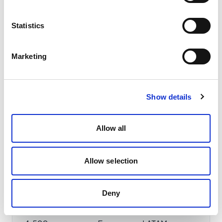
a
comunicação com clientes
com Spoki.
Statistics
Marketing
SOBRE O AUTOR
Show details
Spoki Team
Allow all
Conversational software experts
A equipa editorial da Spoki — especialistas de
produto, customer success e partner
Allow selection
engineering — publica guias neutras sobre
WhatsApp Business API, marketing
Deny
conversacional, agentes de IA e compliance. A
Spoki é BSP direto da Meta e serve mais de