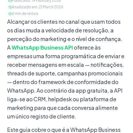
Publicado
:
19 February 2026
Atualizado em
:
21 March 2026
6
min de leitura
Conteúdo
Alcançar os clientes no canal que usam todos
os dias muda a velocidade de resolução, a
perceção do marketing e o nível de confiança.
A
WhatsApp Business API
oferece às
empresas uma forma programática de enviar e
receber mensagens em escala — notificações,
threads de suporte, campanhas promocionais
— dentro do framework de conformidade do
WhatsApp. Ao contrário da app gratuita, a API
liga-se ao CRM, helpdesk ou plataforma de
marketing para que cada conversa alimente
um único registo de cliente.
Este guia cobre o que é a WhatsApp Business