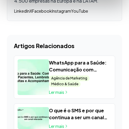
4.500 empresas na Europa e na LATAM.
LinkedIn
X
Facebook
Instagram
YouTube
Artigos Relacionados
WhatsApp para a Saúde:
Comunicação com
Pacientes, Lembretes de
Agência de Marketing
Consultas e
Médico & Saúde
Acompanhamentos
Ler mais
O que é o SMS e por que
continua a ser um canal
relevante
Ler mais