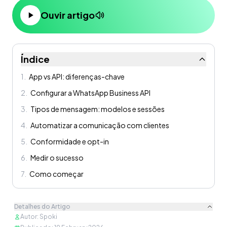
Ouvir artigo
Índice
1
.
App vs API: diferenças-chave
2
.
Configurar a WhatsApp Business API
3
.
Tipos de mensagem: modelos e sessões
4
.
Automatizar a comunicação com clientes
5
.
Conformidade e opt-in
6
.
Medir o sucesso
7
.
Como começar
Detalhes do Artigo
Autor
:
Spoki