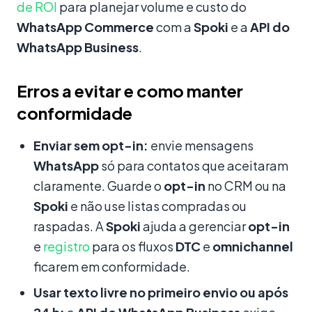
de ROI
para planejar volume e custo do
WhatsApp Commerce
com a
Spoki
e a
API do
WhatsApp Business
.
Erros a evitar e como manter
conformidade
Enviar sem opt-in:
envie mensagens
WhatsApp
só para contatos que aceitaram
claramente. Guarde o
opt-in
no CRM ou na
Spoki
e não use listas compradas ou
raspadas. A
Spoki
ajuda a gerenciar
opt-in
e
registro
para os fluxos
DTC
e
omnichannel
ficarem em conformidade.
Usar texto livre no primeiro envio ou após