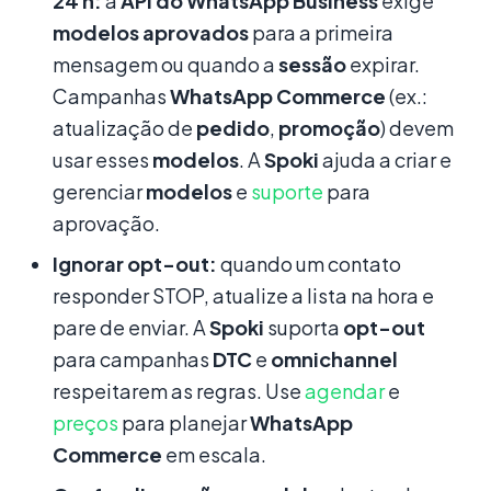
24 h:
a
API do WhatsApp Business
exige
modelos aprovados
para a primeira
mensagem ou quando a
sessão
expirar.
Campanhas
WhatsApp Commerce
(ex.:
atualização de
pedido
,
promoção
) devem
usar esses
modelos
. A
Spoki
ajuda a criar e
gerenciar
modelos
e
suporte
para
aprovação.
Ignorar opt-out:
quando um contato
responder STOP, atualize a lista na hora e
pare de enviar. A
Spoki
suporta
opt-out
para campanhas
DTC
e
omnichannel
respeitarem as regras. Use
agendar
e
preços
para planejar
WhatsApp
Commerce
em escala.