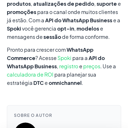
produtos
,
atualizações de pedido
,
suporte
e
promoções
para o canal onde muitos clientes
já estão. Com a
API do WhatsApp Business
e a
Spoki
você gerencia
opt-in
,
modelos
e
mensagens de
sessão
de forma conforme.
Pronto para crescer com
WhatsApp
Commerce
? Acesse
Spoki
para a
API do
WhatsApp Business
,
registro
e
preços
. Use a
calculadora de ROI
para planejar sua
estratégia
DTC
e
omnichannel
.
SOBRE O AUTOR