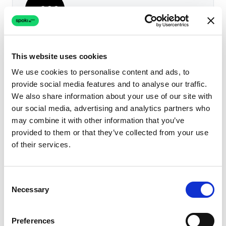
Spoki Team
Conversational software experts
This website uses cookies
A equipa editorial da Spoki — especialistas de
We use cookies to personalise content and ads, to
produto, customer success e partner
provide social media features and to analyse our traffic.
engineering — publica guias neutras sobre
We also share information about your use of our site with
WhatsApp Business API, marketing
our social media, advertising and analytics partners who
conversacional, agentes de IA e compliance. A
may combine it with other information that you’ve
Spoki é BSP direto da Meta e serve mais de
provided to them or that they’ve collected from your use
of their services.
4.500 empresas na Europa e na LATAM.
LinkedIn
X
Facebook
Instagram
YouTube
Consent
Necessary
Selection
Preferences
Artigos Relacionados