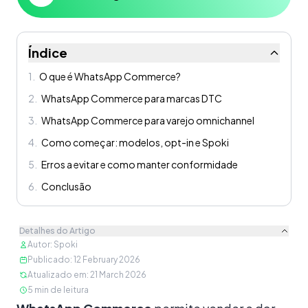
Índice
1
.
O que é WhatsApp Commerce?
2
.
WhatsApp Commerce para marcas DTC
3
.
WhatsApp Commerce para varejo omnichannel
4
.
Como começar: modelos, opt-in e Spoki
5
.
Erros a evitar e como manter conformidade
6
.
Conclusão
Detalhes do Artigo
Autor
:
Spoki
Publicado
:
12 February 2026
Atualizado em
:
21 March 2026
5
min de leitura
Conteúdo