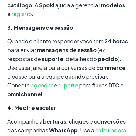
catálogo
. A
Spoki
ajuda a gerenciar
modelos
e
registro
.
3. Mensagens de sessão
Quando o cliente responder você tem
24 horas
para enviar
mensagens de sessão
(ex.:
respostas de
suporte
, detalhes do
pedido
).
Use essa janela para conversas de
commerce
e passe para a equipe quando precisar.
Conecte
agendar
e
suporte
para fluxos
DTC
e
omnichannel
.
4. Medir e escalar
Acompanhe
aberturas
,
cliques
e
conversões
das campanhas
WhatsApp
. Use a
calculadora