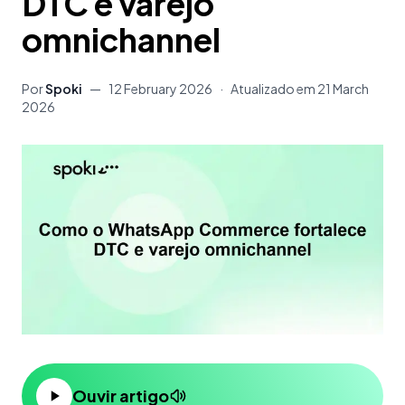
DTC e varejo
omnichannel
Por
Spoki
—
12 February 2026
·
Atualizado em
21 March
2026
Ouvir artigo