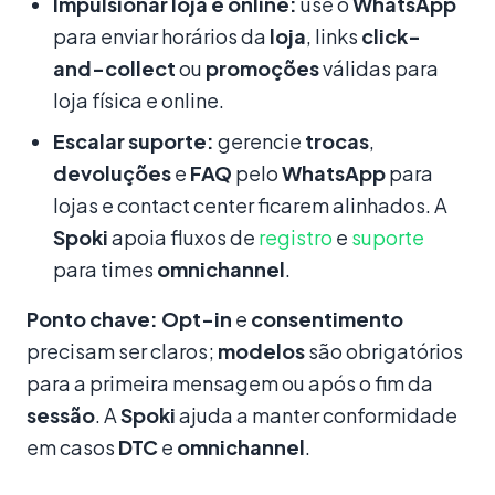
Impulsionar loja e online:
use o
WhatsApp
para enviar horários da
loja
, links
click-
and-collect
ou
promoções
válidas para
loja física e online.
Escalar suporte:
gerencie
trocas
,
devoluções
e
FAQ
pelo
WhatsApp
para
lojas e contact center ficarem alinhados. A
Spoki
apoia fluxos de
registro
e
suporte
para times
omnichannel
.
Ponto chave:
Opt-in
e
consentimento
precisam ser claros;
modelos
são obrigatórios
para a primeira mensagem ou após o fim da
sessão
. A
Spoki
ajuda a manter conformidade
em casos
DTC
e
omnichannel
.