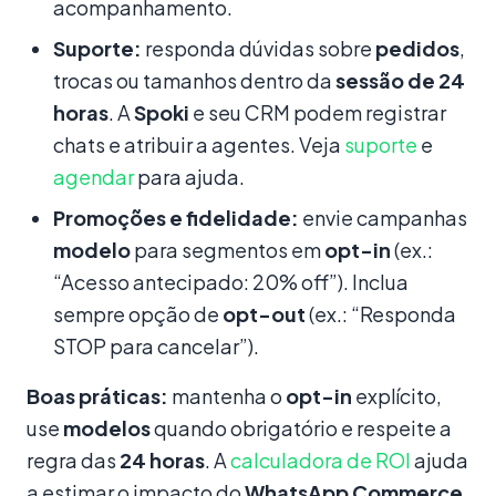
acompanhamento.
Suporte:
responda dúvidas sobre
pedidos
,
trocas ou tamanhos dentro da
sessão de 24
horas
. A
Spoki
e seu CRM podem registrar
chats e atribuir a agentes. Veja
suporte
e
agendar
para ajuda.
Promoções e fidelidade:
envie campanhas
modelo
para segmentos em
opt-in
(ex.:
“Acesso antecipado: 20% off”). Inclua
sempre opção de
opt-out
(ex.: “Responda
STOP para cancelar”).
Boas práticas:
mantenha o
opt-in
explícito,
use
modelos
quando obrigatório e respeite a
regra das
24 horas
. A
calculadora de ROI
ajuda
a estimar o impacto do
WhatsApp Commerce