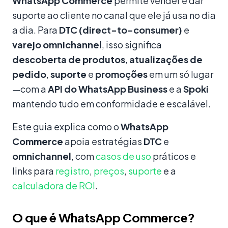
WhatsApp Commerce
permite vender e dar
suporte ao cliente no canal que ele já usa no dia
a dia. Para
DTC (direct-to-consumer)
e
varejo omnichannel
, isso significa
descoberta de produtos
,
atualizações de
pedido
,
suporte
e
promoções
em um só lugar
—com a
API do WhatsApp Business
e a
Spoki
mantendo tudo em conformidade e escalável.
Este guia explica como o
WhatsApp
Commerce
apoia estratégias
DTC
e
omnichannel
, com
casos de uso
práticos e
links para
registro
,
preços
,
suporte
e a
calculadora de ROI
.
O que é WhatsApp Commerce?