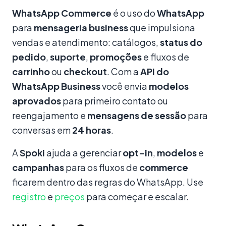
WhatsApp Commerce
é o uso do
WhatsApp
para
mensageria business
que impulsiona
vendas e atendimento: catálogos,
status do
pedido
,
suporte
,
promoções
e fluxos de
carrinho
ou
checkout
. Com a
API do
WhatsApp Business
você envia
modelos
aprovados
para primeiro contato ou
reengajamento e
mensagens de sessão
para
conversas em
24 horas
.
A
Spoki
ajuda a gerenciar
opt-in
,
modelos
e
campanhas
para os fluxos de
commerce
ficarem dentro das regras do WhatsApp. Use
registro
e
preços
para começar e escalar.