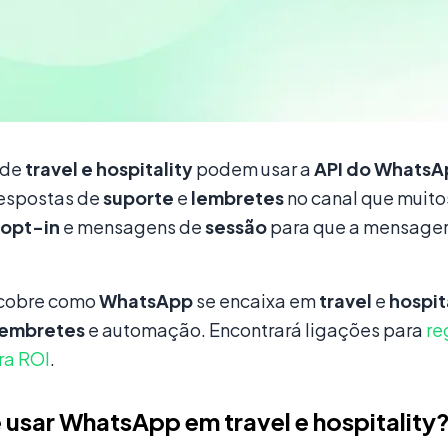
 de
travel e hospitality
podem usar a
API do WhatsA
respostas de
suporte
e
lembretes
no canal que muit
opt-in
e mensagens de
sessão
para que a mensage
 cobre como
WhatsApp
se encaixa em
travel
e
hospit
lembretes
e automação. Encontrará ligações para
re
ra ROI
.
 usar WhatsApp em travel e hospitality