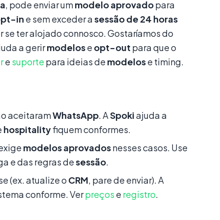
ia
, pode enviar um
modelo aprovado
para
pt-in
e sem exceder a
sessão de 24 horas
 por se ter alojado connosco. Gostaríamos do
juda a gerir
modelos
e
opt-out
para que o
r
e
suporte
para ideias de
modelos
e timing.
ão aceitaram
WhatsApp
. A
Spoki
ajuda a
e
hospitality
fiquem conformes.
exige
modelos aprovados
nesses casos. Use
ga e das regras de
sessão
.
 (ex. atualize o
CRM
, pare de enviar). A
istema conforme. Ver
preços
e
registro
.