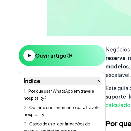
Conteúdo
Negócios
Ouvir artigo
reserva
, 
modelos
,
escalável.
Índice
Este guia
1
.
Por que usar WhatsApp em travel e
suporte
,
hospitality?
calculado
2
.
Opt-in e consentimento para travel e
hospitality
Por que
3
.
Casos de uso: confirmações de
reserva, lembretes, suporte