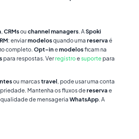
a
,
CRMs
ou
channel managers
. A
Spoki
RM
: enviar
modelos
quando uma
reserva
é
fio completo.
Opt-in
e
modelos
ficam na
s
para respostas. Ver
registro
e
suporte
para
antes
ou marcas
travel
, pode usar uma conta
opriedade. Mantenha os fluxos de
reserva
e
 qualidade de mensageria
WhatsApp
. A