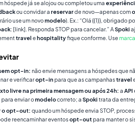
 hóspede já se alojou ou completou uma
experiênc
dback
ou convidar a
reservar
de novo—apenas com
o
trário use um novo
modelo
). Ex.: “Olá {{1}}, obrigado
back
: [link]. Responda STOP para cancelar.” A
Spoki
a
ement
travel
e
hospitality
fique conforme. Use
marca
evitar
 sem opt-in:
não envie mensagens a hóspedes que n
ar e verificar
opt-in
para que as campanhas
travel
exto livre na primeira mensagem ou após 24h:
a
API
i
para enviar o
modelo
correto; a
Spoki
trata da entre
r o opt-out:
quando um hóspede envia STOP, processe
ode reencaminhar eventos
opt-out
para manter o s