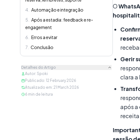
O
Whats
4
.
Automação e integração
hospitali
5
.
Após a estadia: feedback e re-
engagement
Confir
6
.
Erros a evitar
reserv
receba
7
.
Conclusão
Gerir 
respon
Detalhes do Artigo
Autor
:
Spoki
clara a
Publicado
:
12 February 2026
Atualizado em
:
21 March 2026
Transf
6
min de leitura
respon
após a
receita
Importan
sessão de