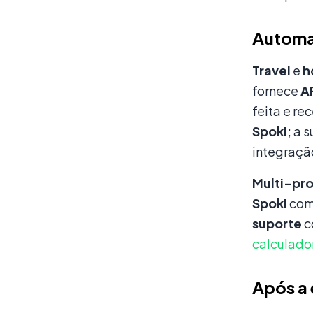
Automa
Travel
e
h
fornece
A
feita e r
Spoki
; a 
integraçã
Multi-pro
Spoki
co
suporte
c
calculado
Após a