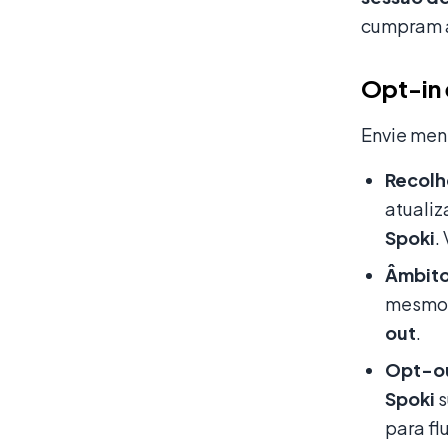
cumpram a
Opt-in 
Envie men
Recolh
atuali
Spoki
.
Âmbito
mesm
out
.
Opt-o
Spoki
s
para fl