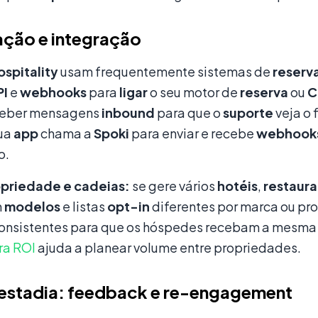
ção e integração
ospitality
usam frequentemente sistemas de
reserv
PI
e
webhooks
para
ligar
o seu motor de
reserva
ou
C
eceber mensagens
inbound
para que o
suporte
veja o 
sua
app
chama a
Spoki
para enviar e recebe
webhook
o.
priedade e cadeias:
se gere vários
hotéis
,
restaur
m
modelos
e listas
opt-in
diferentes por marca ou pr
onsistentes para que os hóspedes recebam a mesma
ra ROI
ajuda a planear volume entre propriedades.
 estadia: feedback e re-engagement