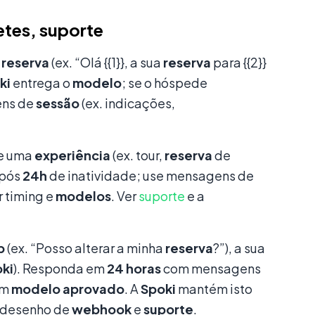
etes, suporte
a
reserva
(ex. “Olá {{1}}, a sua
reserva
para {{2}}
ki
entrega o
modelo
; se o hóspede
ens de
sessão
(ex. indicações,
de uma
experiência
(ex. tour,
reserva
de
após
24h
de inatividade; use mensagens de
r timing e
modelos
. Ver
suporte
e a
p
(ex. “Posso alterar a minha
reserva
?”), a sua
ki
). Responda em
24 horas
com mensagens
um
modelo aprovado
. A
Spoki
mantém isto
 desenho de
webhook
e
suporte
.