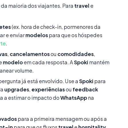
 da maioria dos viajantes. Para
travel
e
etes
(ex. hora de check-in, pormenores da
ar e enviar
modelos
para que os hóspedes
rte
.
vas
,
cancelamentos
ou
comodidades
,
de
modelo
em cada resposta. A
Spoki
mantém
anear volume.
rgunta já está envolvido. Use a
Spoki
para
ra
upgrades
,
experiências
ou
feedback
a a estimar o impacto do
WhatsApp
na
ovados
para a primeira mensagem ou após a
pt-in
para que os fluxos
travel
e
hospitality