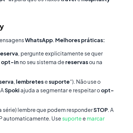
ty
mensagens
WhatsApp
.
Melhores práticas:
reserva
, pergunte explicitamente se quer
o
opt-in
no seu sistema de
reservas
ou na
serva
,
lembretes
e
suporte
“). Não use o
 A
Spoki
ajuda a segmentar e respeitar o
opt-
a série) lembre que podem responder
STOP
. A
P automaticamente. Use
suporte
e
marcar