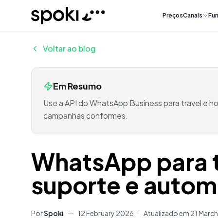
Spoki
Preços
Canais
Fun
Voltar ao blog
Em Resumo
Use a API do WhatsApp Business para travel e h
campanhas conformes.
WhatsApp para tr
suporte e auto
Por
Spoki
—
12 February 2026
·
Atualizado em
21 Marc