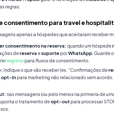
s regras.
e consentimento para travel e hospitali
sagens apenas a hóspedes que aceitaram receber 
er consentimento na reserva:
quando um hóspede
zações de
reserva
e
suporte
por
WhatsApp
. Guarde 
 Ver
registro
para fluxos de consentimento.
:
indique o que vão receber (ex. “Confirmações de
re
o
opt-in
para marketing não relacionado sem acordo.
ut:
nas mensagens (ou pelo menos na primeira de um
uporta o tratamento de
opt-out
para processar STO
uxos.