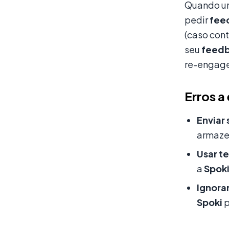
Quando um
pedir
fee
(caso con
seu
feed
re-engag
Erros a 
Enviar
armazen
Usar t
a
Spok
Ignora
Spoki
p