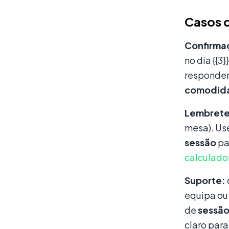
Casos d
Confirmaç
no dia {{3
responder
comodid
Lembrete
mesa). Us
sessão
pa
calculado
Suporte:
equipa o
de
sessã
claro para