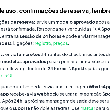
e uso: confirmações de reserva, lembr
ões de reserva:
envie um
modelo aprovado
após 
}} está confirmada. Responda se tiver dúvidas.”). A
Spo
, entra na
sessão de 24 horas
e pode enviar mensag
ades
). Ligações:
registro
,
preços
.
s:
envie
lembretes
24h antes do check-in ou antes 
e
modelos aprovados
para o primeiro
lembrete
ou 
ra follow-up dentro de
24 horas
. A
Spoki
ajuda a geri
ra ROI
.
quando um hóspede envia uma mensagem
WhatsAp
u
app
recebe-a via
webhook
(se usar a integração
Spo
o
. Após
24h
, a próxima mensagem de saída deve ser 
 que o
suporte
não viole as regras. Use
marcar
para o