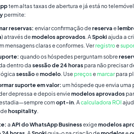
App
tem altas taxas de abertura e já está no telemóvel
ty
permite:
mar reservas:
enviar confirmação de
reserva
e
lembr
a
) através de
modelos aprovados
. A
Spoki
ajuda a cri
m mensagens claras e conformes. Ver
registro
e
supo
suporte:
quando os hóspedes perguntam sobre
reser
da dentro da
sessão de 24 horas
para não precisar 
 lógica
sessão
e
modelo
. Use
preços
e
marcar
para pl
ormar suporte em valor:
um hóspede que envia uma pe
der depressa e depois envie
modelos aprovados
pa
 estadia—sempre com
opt-in
. A
calculadora ROI
ajud
 de
hospitality
.
te:
a
API do WhatsApp Business
exige
modelos apr
 24 horas
. A
Spoki
guia-o na criação de
modelos
e
o