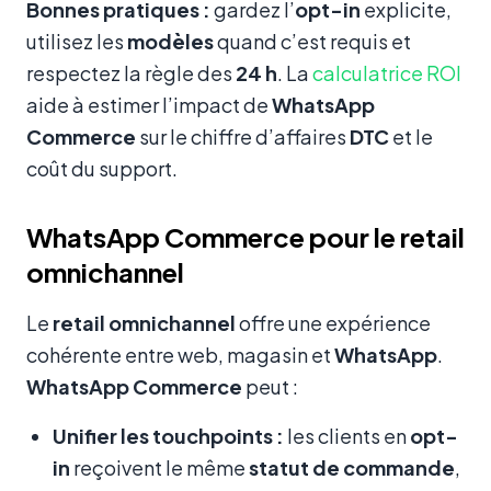
Bonnes pratiques :
gardez l’
opt-in
explicite,
utilisez les
modèles
quand c’est requis et
respectez la règle des
24 h
. La
calculatrice ROI
aide à estimer l’impact de
WhatsApp
Commerce
sur le chiffre d’affaires
DTC
et le
coût du support.
WhatsApp Commerce pour le retail
omnichannel
Le
retail omnichannel
offre une expérience
cohérente entre web, magasin et
WhatsApp
.
WhatsApp Commerce
peut :
Unifier les touchpoints :
les clients en
opt-
in
reçoivent le même
statut de commande
,