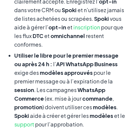
clairement accepté. Enregistrez l’
opt-in
dans votre CRM ou
Spoki
et n’utilisez jamais
de listes achetées ou scrapées.
Spoki
vous
aide à gérer l’
opt-in
et
inscription
pour que
les flux
DTC
et
omnichannel
restent
conformes.
Utiliser le libre pour le premier message
ou après 24 h :
l’
API WhatsApp Business
exige des
modèles approuvés
pour le
premier message ou à l’expiration de la
session
. Les campagnes
WhatsApp
Commerce
(ex. mise à jour
commande
,
promotion
) doivent utiliser ces
modèles
.
Spoki
aide à créer et gérer les
modèles
et le
support
pour l’approbation.