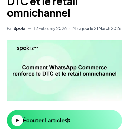
DTC et le retail
omnichannel
Par
Spoki
—
12 February 2026
·
Mis à jour le
21 March 2026
Écouter l'article