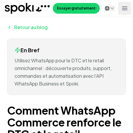
Spoki
Essayer gratuitement
Ope
Retour au blog
En Bref
Utilisez WhatsApp pour le DTC et le retail
omnichannel : découverte produits, support,
commandes et automatisation avec l’API
WhatsApp Business et Spoki.
Comment WhatsApp
Commerce renforce le