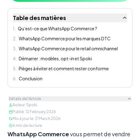
Table des matières
1
.
Qu’est-ce que WhatsApp Commerce ?
2
.
WhatsApp Commerce pour les marques DTC
3
.
WhatsApp Commerce pour le retail omnichannel
4
.
Démarrer : modèles, opt-in et Spoki
5
.
Pièges à éviter et comment rester conforme
6
.
Conclusion
Détails de l'Article
Auteur
:
Spoki
Publié
:
12 February 2026
Mis à jour le
:
21 March 2026
6
min de lecture
Contenu
WhatsApp Commerce
vous permet de vendre