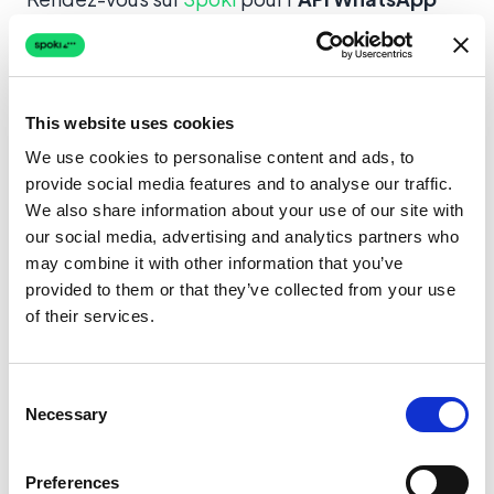
Business
,
inscription
et
tarifs
. Utilisez la
calculatrice ROI
pour planifier votre stratégie
DTC
et
omnichannel
.
This website uses cookies
We use cookies to personalise content and ads, to
provide social media features and to analyse our traffic.
We also share information about your use of our site with
À PROPOS DE L'AUTEUR
our social media, advertising and analytics partners who
may combine it with other information that you’ve
provided to them or that they’ve collected from your use
of their services.
Spoki Team
Conversational software experts
Consent
L'équipe éditoriale Spoki — spécialistes
Necessary
Selection
produit, customer success et partner
engineering — publie des guides neutres sur
Preferences