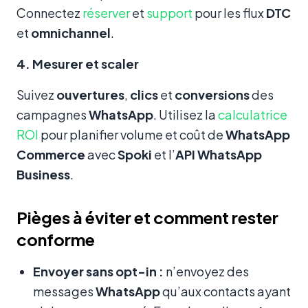
Connectez
réserver
et
support
pour les flux
DTC
et
omnichannel
.
4. Mesurer et scaler
Suivez
ouvertures
,
clics
et
conversions
des
campagnes
WhatsApp
. Utilisez la
calculatrice
ROI
pour planifier volume et coût de
WhatsApp
Commerce
avec
Spoki
et l’
API WhatsApp
Business
.
Pièges à éviter et comment rester
conforme
Envoyer sans opt-in :
n’envoyez des
messages
WhatsApp
qu’aux contacts ayant