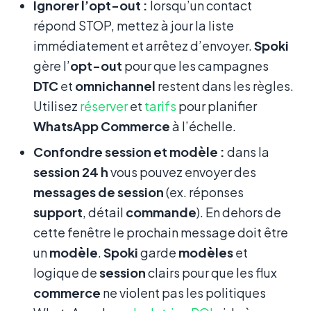
Ignorer l’opt-out :
lorsqu’un contact
répond STOP, mettez à jour la liste
immédiatement et arrêtez d’envoyer.
Spoki
gère l’
opt-out
pour que les campagnes
DTC
et
omnichannel
restent dans les règles.
Utilisez
réserver
et
tarifs
pour planifier
WhatsApp Commerce
à l’échelle.
Confondre session et modèle :
dans la
session 24 h
vous pouvez envoyer des
messages de session
(ex. réponses
support
, détail
commande
). En dehors de
cette fenêtre le prochain message doit être
un
modèle
.
Spoki
garde
modèles
et
logique de
session
clairs pour que les flux
commerce
ne violent pas les politiques