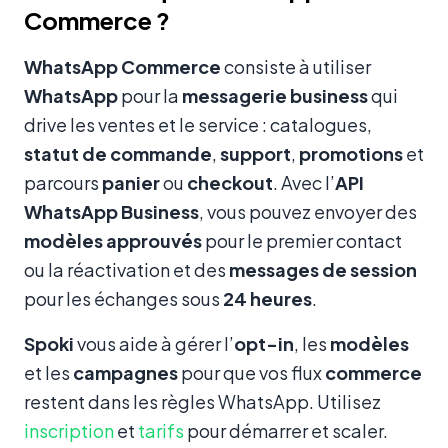
Commerce ?
WhatsApp Commerce
consiste à utiliser
WhatsApp
pour la
messagerie business
qui
drive les ventes et le service : catalogues,
statut de commande
,
support
,
promotions
et
parcours
panier
ou
checkout
. Avec l’
API
WhatsApp Business
, vous pouvez envoyer des
modèles approuvés
pour le premier contact
ou la réactivation et des
messages de session
pour les échanges sous
24 heures
.
Spoki
vous aide à gérer l’
opt-in
, les
modèles
et les
campagnes
pour que vos flux
commerce
restent dans les règles WhatsApp. Utilisez
inscription
et
tarifs
pour démarrer et scaler.