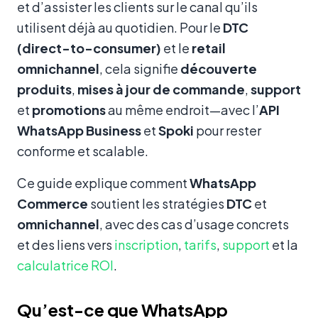
et d’assister les clients sur le canal qu’ils
utilisent déjà au quotidien. Pour le
DTC
(direct-to-consumer)
et le
retail
omnichannel
, cela signifie
découverte
produits
,
mises à jour de commande
,
support
et
promotions
au même endroit—avec l’
API
WhatsApp Business
et
Spoki
pour rester
conforme et scalable.
Ce guide explique comment
WhatsApp
Commerce
soutient les stratégies
DTC
et
omnichannel
, avec des cas d’usage concrets
et des liens vers
inscription
,
tarifs
,
support
et la
calculatrice ROI
.
Qu’est-ce que WhatsApp