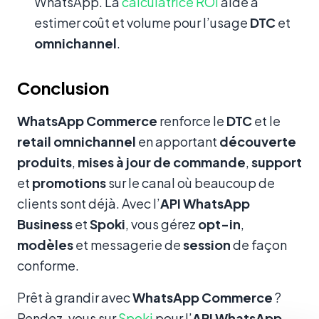
WhatsApp. La
calculatrice ROI
aide à
estimer coût et volume pour l’usage
DTC
et
omnichannel
.
Conclusion
WhatsApp Commerce
renforce le
DTC
et le
retail omnichannel
en apportant
découverte
produits
,
mises à jour de commande
,
support
et
promotions
sur le canal où beaucoup de
clients sont déjà. Avec l’
API WhatsApp
Business
et
Spoki
, vous gérez
opt-in
,
modèles
et messagerie de
session
de façon
conforme.
Prêt à grandir avec
WhatsApp Commerce
?
Rendez-vous sur
Spoki
pour l’
API WhatsApp