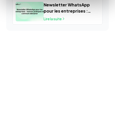
Newsletter WhatsApp
pour les entreprises :
bonnes pratiques et
Lire la suite
comment démarrer