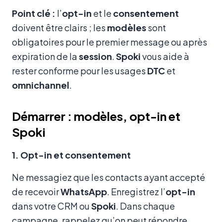
Point clé :
l’
opt-in
et le
consentement
doivent être clairs ; les
modèles
sont
obligatoires pour le premier message ou après
expiration de la
session
.
Spoki
vous aide à
rester conforme pour les usages
DTC
et
omnichannel
.
Démarrer : modèles, opt-in et
Spoki
1. Opt-in et consentement
Ne messagiez que les contacts ayant accepté
de recevoir
WhatsApp
. Enregistrez l’
opt-in
dans votre CRM ou
Spoki
. Dans chaque
campagne, rappelez qu’on peut répondre