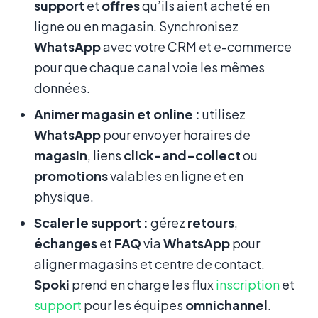
support
et
offres
qu’ils aient acheté en
ligne ou en magasin. Synchronisez
WhatsApp
avec votre CRM et e-commerce
pour que chaque canal voie les mêmes
données.
Animer magasin et online :
utilisez
WhatsApp
pour envoyer horaires de
magasin
, liens
click-and-collect
ou
promotions
valables en ligne et en
physique.
Scaler le support :
gérez
retours
,
échanges
et
FAQ
via
WhatsApp
pour
aligner magasins et centre de contact.
Spoki
prend en charge les flux
inscription
et
support
pour les équipes
omnichannel
.