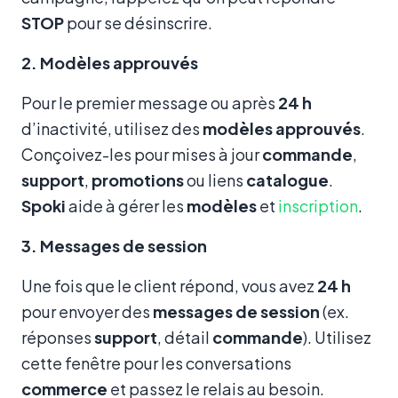
STOP
pour se désinscrire.
2. Modèles approuvés
Pour le premier message ou après
24 h
d’inactivité, utilisez des
modèles approuvés
.
Conçoivez-les pour mises à jour
commande
,
support
,
promotions
ou liens
catalogue
.
Spoki
aide à gérer les
modèles
et
inscription
.
3. Messages de session
Une fois que le client répond, vous avez
24 h
pour envoyer des
messages de session
(ex.
réponses
support
, détail
commande
). Utilisez
cette fenêtre pour les conversations
commerce
et passez le relais au besoin.