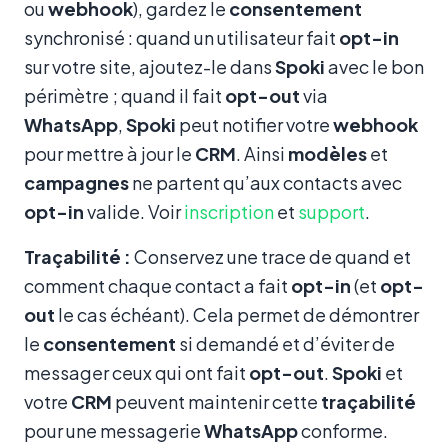
ou
webhook
), gardez le
consentement
synchronisé : quand un utilisateur fait
opt-in
sur votre site, ajoutez-le dans
Spoki
avec le bon
périmètre ; quand il fait
opt-out
via
WhatsApp
,
Spoki
peut notifier votre
webhook
pour mettre à jour le
CRM
. Ainsi
modèles
et
campagnes
ne partent qu’aux contacts avec
opt-in
valide. Voir
inscription
et
support
.
Traçabilité :
Conservez une trace de quand et
comment chaque contact a fait
opt-in
(et
opt-
out
le cas échéant). Cela permet de démontrer
le
consentement
si demandé et d’éviter de
messager ceux qui ont fait
opt-out
.
Spoki
et
votre
CRM
peuvent maintenir cette
traçabilité
pour une messagerie
WhatsApp
conforme.