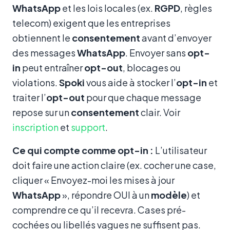
WhatsApp
et les lois locales (ex.
RGPD
, règles
telecom) exigent que les entreprises
obtiennent le
consentement
avant d’envoyer
des messages
WhatsApp
. Envoyer sans
opt-
in
peut entraîner
opt-out
, blocages ou
violations.
Spoki
vous aide à stocker l’
opt-in
et
traiter l’
opt-out
pour que chaque message
repose sur un
consentement
clair. Voir
inscription
et
support
.
Ce qui compte comme opt-in :
L’utilisateur
doit faire une action claire (ex. cocher une case,
cliquer « Envoyez-moi les mises à jour
WhatsApp
», répondre OUI à un
modèle
) et
comprendre ce qu’il recevra. Cases pré-
cochées ou libellés vagues ne suffisent pas.