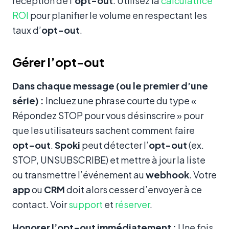
réception de l’
opt-out
. Utilisez la
calculatrice
ROI
pour planifier le volume en respectant les
taux d’
opt-out
.
Gérer l’opt-out
Dans chaque message (ou le premier d’une
série) :
Incluez une phrase courte du type «
Répondez STOP pour vous désinscrire » pour
que les utilisateurs sachent comment faire
opt-out
.
Spoki
peut détecter l’
opt-out
(ex.
STOP, UNSUBSCRIBE) et mettre à jour la liste
ou transmettre l’événement au
webhook
. Votre
app
ou
CRM
doit alors cesser d’envoyer à ce
contact. Voir
support
et
réserver
.
Honorer l’opt-out immédiatement :
Une fois