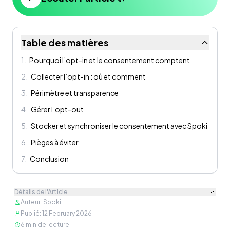
Table des matières
1
.
Pourquoi l’opt-in et le consentement comptent
2
.
Collecter l’opt-in : où et comment
3
.
Périmètre et transparence
4
.
Gérer l’opt-out
5
.
Stocker et synchroniser le consentement avec Spoki
6
.
Pièges à éviter
7
.
Conclusion
Détails de l'Article
Auteur
:
Spoki
Publié
:
12 February 2026
6
min de lecture