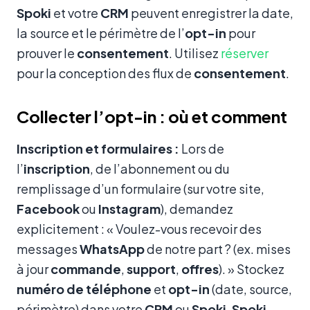
Spoki
et votre
CRM
peuvent enregistrer la date,
la source et le périmètre de l’
opt-in
pour
prouver le
consentement
. Utilisez
réserver
pour la conception des flux de
consentement
.
Collecter l’opt-in : où et comment
Inscription et formulaires :
Lors de
l’
inscription
, de l’abonnement ou du
remplissage d’un formulaire (sur votre site,
Facebook
ou
Instagram
), demandez
explicitement : « Voulez-vous recevoir des
messages
WhatsApp
de notre part ? (ex. mises
à jour
commande
,
support
,
offres
). » Stockez
numéro de téléphone
et
opt-in
(date, source,
périmètre) dans votre
CRM
ou
Spoki
.
Spoki