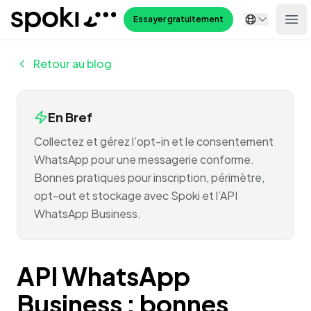
Spoki
Essayer gratuitement
Ope
Retour au blog
En Bref
Collectez et gérez l’opt-in et le consentement
WhatsApp pour une messagerie conforme.
Bonnes pratiques pour inscription, périmètre,
opt-out et stockage avec Spoki et l’API
WhatsApp Business.
API WhatsApp
Business : bonnes