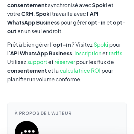
consentement
synchronisé avec
Spoki
et
votre
CRM
.
Spoki
travaille avec l’
API
WhatsApp Business
pour gérer
opt-in
et
opt-
out
en un seul endroit.
Prêt à bien gérer l’
opt-in
? Visitez
Spoki
pour
l’
API WhatsApp Business
,
inscription
et
tarifs
.
Utilisez
support
et
réserver
pour les flux de
consentement
et la
calculatrice ROI
pour
planifier un volume conforme.
À PROPOS DE L'AUTEUR