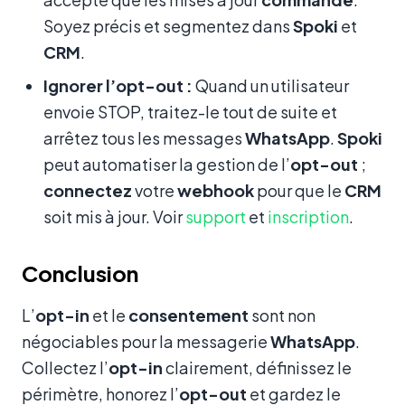
Soyez précis et segmentez dans
Spoki
et
CRM
.
Ignorer l’opt-out :
Quand un utilisateur
envoie STOP, traitez-le tout de suite et
arrêtez tous les messages
WhatsApp
.
Spoki
peut automatiser la gestion de l’
opt-out
;
connectez
votre
webhook
pour que le
CRM
soit mis à jour. Voir
support
et
inscription
.
Conclusion
L’
opt-in
et le
consentement
sont non
négociables pour la messagerie
WhatsApp
.
Collectez l’
opt-in
clairement, définissez le
périmètre, honorez l’
opt-out
et gardez le