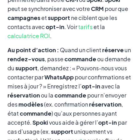
peut se synchroniser avec votre
CRM
pour que
campagnes
et
support
ne ciblent que les
contacts avec
opt-in
. Voir
tarifs
et la
calculatrice ROI
.
Au point d’action :
Quand un client
réserve
un
rendez-vous
, passe
commande
ou demande
du
support
, demandez : « Pouvons-nous vous
contacter par
WhatsApp
pour confirmations et
mises à jour ? » Enregistrez l’
opt-in
avec la
réservation
ou la
commande
pour n’envoyer
des
modèles
(ex. confirmation
réservation
,
état
commande
) qu’aux personnes ayant
accepté.
Spoki
vous aide à gérer l’
opt-in
par
cas d’usage (ex.
support
uniquement vs