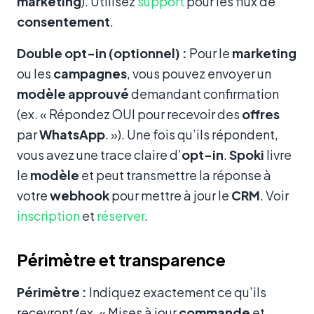
marketing
). Utilisez
support
pour les flux de
consentement
.
Double opt-in (optionnel) :
Pour le
marketing
ou les
campagnes
, vous pouvez envoyer un
modèle approuvé
demandant confirmation
(ex. « Répondez OUI pour recevoir des
offres
par
WhatsApp
. »). Une fois qu’ils répondent,
vous avez une trace claire d’
opt-in
.
Spoki
livre
le
modèle
et peut transmettre la réponse à
votre
webhook
pour mettre à jour le
CRM
. Voir
inscription
et
réserver
.
Périmètre et transparence
Périmètre :
Indiquez exactement ce qu’ils
recevront (ex. « Mises à jour
commande
et