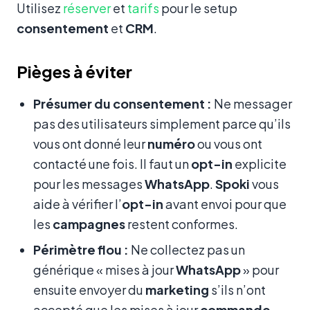
Utilisez
réserver
et
tarifs
pour le setup
consentement
et
CRM
.
Pièges à éviter
Présumer du consentement :
Ne messager
pas des utilisateurs simplement parce qu’ils
vous ont donné leur
numéro
ou vous ont
contacté une fois. Il faut un
opt-in
explicite
pour les messages
WhatsApp
.
Spoki
vous
aide à vérifier l’
opt-in
avant envoi pour que
les
campagnes
restent conformes.
Périmètre flou :
Ne collectez pas un
générique « mises à jour
WhatsApp
» pour
ensuite envoyer du
marketing
s’ils n’ont
accepté que les mises à jour
commande
.