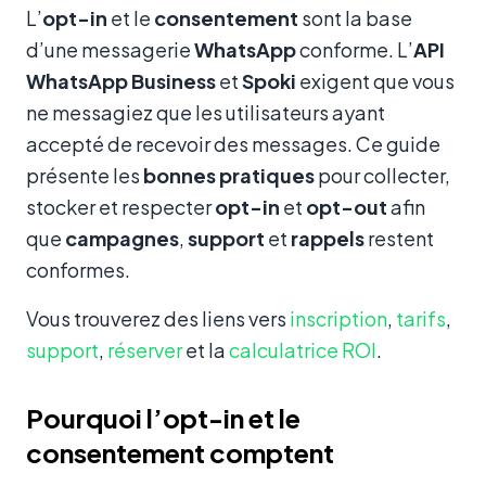
Contenu
L’
opt-in
et le
consentement
sont la base
d’une messagerie
WhatsApp
conforme. L’
API
WhatsApp Business
et
Spoki
exigent que vous
ne messagiez que les utilisateurs ayant
accepté de recevoir des messages. Ce guide
présente les
bonnes pratiques
pour collecter,
stocker et respecter
opt-in
et
opt-out
afin
que
campagnes
,
support
et
rappels
restent
conformes.
Vous trouverez des liens vers
inscription
,
tarifs
,
support
,
réserver
et la
calculatrice ROI
.
Pourquoi l’opt-in et le
consentement comptent