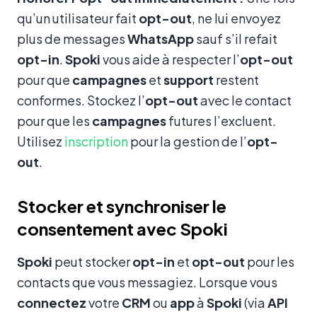
qu’un utilisateur fait
opt-out
, ne lui envoyez
plus de messages
WhatsApp
sauf s’il refait
opt-in
.
Spoki
vous aide à respecter l’
opt-out
pour que
campagnes
et
support
restent
conformes. Stockez l’
opt-out
avec le contact
pour que les
campagnes
futures l’excluent.
Utilisez
inscription
pour la gestion de l’
opt-
out
.
Stocker et synchroniser le
consentement avec Spoki
Spoki
peut stocker
opt-in
et
opt-out
pour les
contacts que vous messagiez. Lorsque vous
connectez
votre
CRM
ou
app
à
Spoki
(via
API