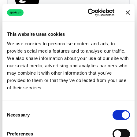
Spoki Team
Conversational software experts
L'équipe éditoriale Spoki — spécialistes
This website uses cookies
produit, customer success et partner
We use cookies to personalise content and ads, to
engineering — publie des guides neutres sur
provide social media features and to analyse our traffic.
l'API WhatsApp Business, le marketing
We also share information about your use of our site with
conversationnel, les agents IA et la conformité.
our social media, advertising and analytics partners who
Spoki est BSP direct Meta au service de plus
may combine it with other information that you’ve
de 5 000 entreprises en Europe et en LATAM.
provided to them or that they’ve collected from your use
of their services.
LinkedIn
X
Facebook
Instagram
YouTube
Consent
Necessary
Selection
Derniers Articles
Preferences