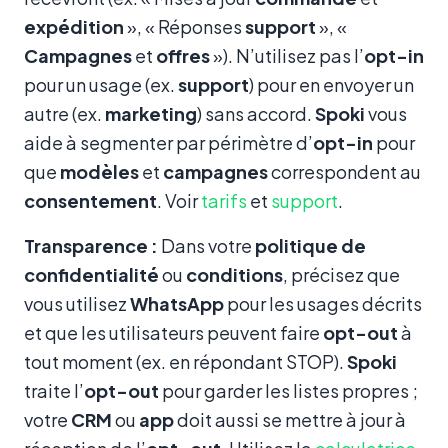
expédition
», « Réponses
support
», «
Campagnes
et
offres
»). N’utilisez pas l’
opt-in
pour un usage (ex.
support
) pour en envoyer un
autre (ex.
marketing
) sans accord.
Spoki
vous
aide à segmenter par périmètre d’
opt-in
pour
que
modèles
et
campagnes
correspondent au
consentement
. Voir
tarifs
et
support
.
Transparence :
Dans votre
politique de
confidentialité
ou
conditions
, précisez que
vous utilisez
WhatsApp
pour les usages décrits
et que les utilisateurs peuvent faire
opt-out
à
tout moment (ex. en répondant STOP).
Spoki
traite l’
opt-out
pour garder les listes propres ;
votre
CRM
ou
app
doit aussi se mettre à jour à