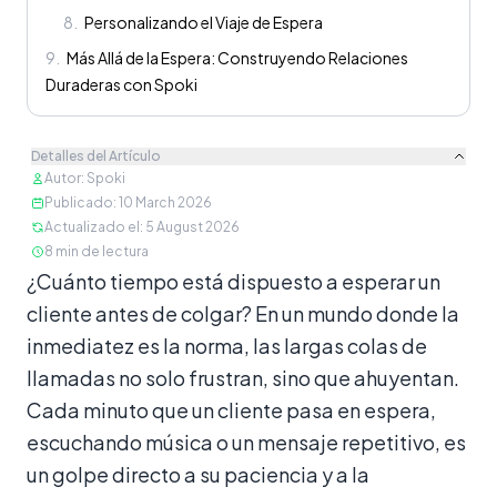
8
.
Personalizando el Viaje de Espera
9
.
Más Allá de la Espera: Construyendo Relaciones
Duraderas con Spoki
Detalles del Artículo
Autor
:
Spoki
Publicado
:
10 March 2026
Actualizado el
:
5 August 2026
8
min de lectura
Contenido
¿Cuánto tiempo está dispuesto a esperar un
cliente antes de colgar? En un mundo donde la
inmediatez es la norma, las largas colas de
llamadas no solo frustran, sino que ahuyentan.
Cada minuto que un cliente pasa en espera,
escuchando música o un mensaje repetitivo, es
un golpe directo a su paciencia y a la