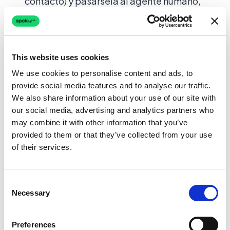
contacto) y pasársela al agente humano,
asegurando un traspaso fluido y
contextualizado.
Asistencia 24/7:
Incluso fuera del horario
This website uses cookies
laboral, su IA puede seguir ofreciendo
We use cookies to personalise content and ads, to
soporte, programando citas o recogiendo
provide social media features and to analyse our traffic.
mensajes para el día siguiente.
We also share information about your use of our site with
our social media, advertising and analytics partners who
Esta automatización no solo alivia la presión
may combine it with other information that you’ve
sobre sus operadores, sino que garantiza que
provided to them or that they’ve collected from your use
los clientes reciban una respuesta rápida y
of their services.
precisa, mejorando drásticamente la
experiencia de espera
.
Consent
Necessary
Selection
Personalizando el Viaje de Espera
Preferences