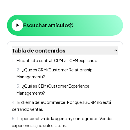
Escuchar artículo
Tabla de contenidos
1
.
El conflicto central: CRM vs. CEM explicado
2
.
¿Qué es CRM (Customer Relationship
Management)?
3
.
¿Qué es CEM (Customer Experience
Management)?
4
.
El dilema del eCommerce: Por qué su CRM no está
cerrando ventas
5
.
La perspectiva de la agencia y el integrador: Vender
experiencias, no solo sistemas