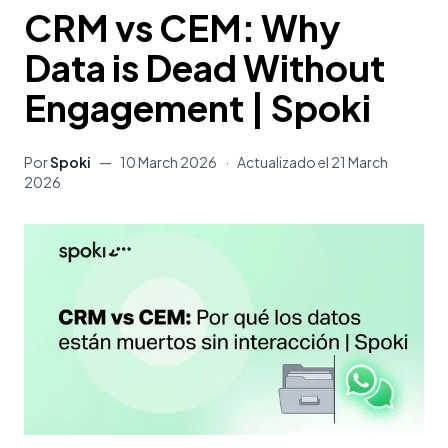
CRM vs CEM: Why
Data is Dead Without
Engagement | Spoki
Por
Spoki
—
10 March 2026
·
Actualizado el
21 March
2026