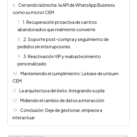
6
.
Cerrando la brecha: la API de WhatsApp Business
como su motor CEM
7
.
1. Recuperación proactiva de carritos
abandonados que realmente convierte
8
.
2. Soporte post-compra y seguimiento de
pedidos sin interrupciones
9
.
3. Reactivación VIP y reabastecimiento
personalizado
10
.
Manteniendo el cumplimiento: La base de un buen
CEM
11
.
La arquitectura del éxito: Integrando su pila
12
.
Midiendo el cambio de datos a interacción
13
.
Conclusión: Deje de gestionar, empiece a
interactuar