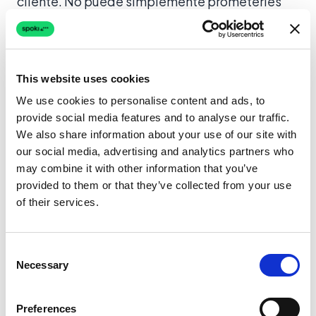
cliente. No puede simplemente prometerles
una base de datos limpia; debe prometerles un
sistema que interactúe con sus clientes de
forma intuitiva.
This website uses cookies
Al integrar una capa CEM dedicada sobre el
We use cookies to personalise content and ads, to
CRM existente del cliente, transforma los datos
provide social media features and to analyse our traffic.
estáticos en conversaciones dinámicas. Aquí es
We also share information about your use of our site with
our social media, advertising and analytics partners who
donde entra en juego el
comercio
may combine it with other information that you’ve
conversacional
, ofreciendo una propuesta de
provided to them or that they’ve collected from your use
valor única que diferencia a las agencias de
of their services.
primer nivel de las promedio. Los integradores
de sistemas que cierran la brecha entre los
Consent
datos de back-end (CRM) y la comunicación de
Necessary
Selection
front-end (
automatización de WhatsApp
) son
los que impulsan el mayor
retorno de la
Preferences