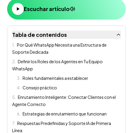
Escuchar artículo
Tabla de contenidos
1
.
Por Qué WhatsApp Necesita una Estructura de
Soporte Dedicada
2
.
Definir los Roles de los Agentes en Tu Equipo
WhatsApp
3
.
Roles fundamentales a establecer
4
.
Consejo práctico
5
.
Enrutamiento Inteligente: Conectar Clientes con el
Agente Correcto
6
.
Estrategias de enrutamiento que funcionan
7
.
Respuestas Predefinidas y Soporte IA de Primera
Línea