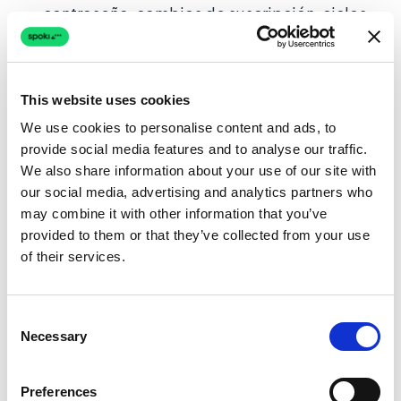
contraseña, cambios de suscripción, ciclos
de facturación
Información del producto:
explicaciones
de funcionalidades, detalles de
This website uses cookies
compatibilidad, desglose de precios
We use cookies to personalise content and ads, to
provide social media features and to analyse our traffic.
Frases de escalamiento:
mensajes
We also share information about your use of our site with
profesionales de traspaso al transferir una
our social media, advertising and analytics partners who
conversación
may combine it with other information that you’ve
provided to them or that they’ve collected from your use
Las respuestas predefinidas mantienen un tono
of their services.
coherente en todo el equipo y reducen
significativamente el tiempo medio de
Consent
gestión.
Necessary
Selection
Soporte IA de primera línea
Preferences