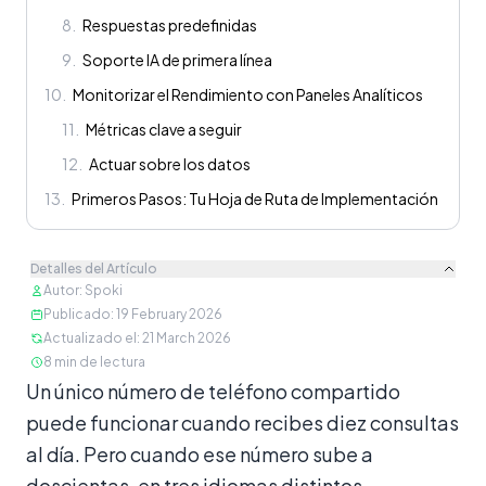
8
.
Respuestas predefinidas
9
.
Soporte IA de primera línea
10
.
Monitorizar el Rendimiento con Paneles Analíticos
11
.
Métricas clave a seguir
12
.
Actuar sobre los datos
13
.
Primeros Pasos: Tu Hoja de Ruta de Implementación
Detalles del Artículo
Autor
:
Spoki
Publicado
:
19 February 2026
Actualizado el
:
21 March 2026
8
min de lectura
Contenido
Un único número de teléfono compartido
puede funcionar cuando recibes diez consultas
al día. Pero cuando ese número sube a
doscientas, en tres idiomas distintos,