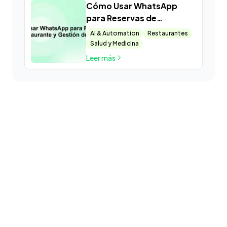
Cómo Usar WhatsApp
para Reservas de
Restaurante y Gestión de
AI & Automation
Restaurantes
Mesas
Salud y Medicina
Leer más