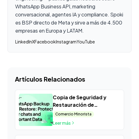
WhatsApp Business API, marketing
conversacional, agentes IA y compliance. Spoki
es BSP directo de Meta y sirve a más de 4.500
empresas en Europa y LATAM.
LinkedIn
X
Facebook
Instagram
YouTube
Artículos Relacionados
Copia de Seguridad y
Restauración de
WhatsApp: Protege tus
Comercio Minorista
Chats y Datos
Leer más
Importantes